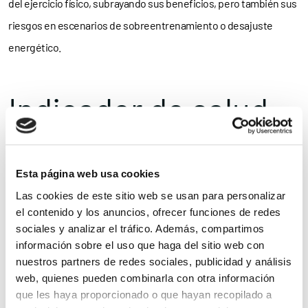
del ejercicio físico, subrayando sus beneficios, pero también sus
riesgos en escenarios de sobreentrenamiento o desajuste
energético.
Indicador de salud
global
Esta página web usa cookies
Las cookies de este sitio web se usan para personalizar
La Dra. Laura Blasco cerró el encuentro con una visión de futuro:
el contenido y los anuncios, ofrecer funciones de redes
la medicina reproductiva avanza con herramientas como la
sociales y analizar el tráfico. Además, compartimos
información sobre el uso que haga del sitio web con
inteligencia artificial, la personalización del tratamiento o nuevos
nuestros partners de redes sociales, publicidad y análisis
enfoques en estimulación ovárica. Pero ese futuro no será
web, quienes pueden combinarla con otra información
completo si olvidamos que,
antes que la técnica, está la persona.
que les haya proporcionado o que hayan recopilado a