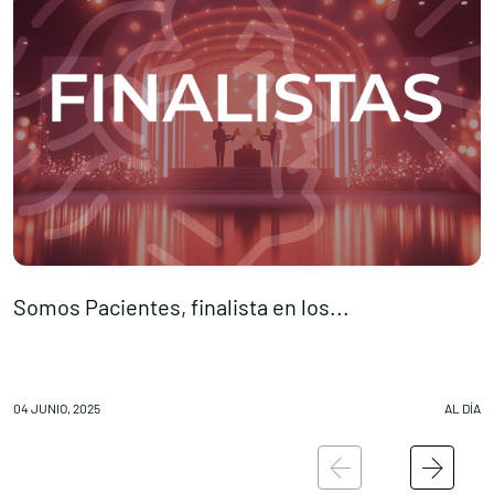
Somos Pacientes, finalista en los...
F
04 JUNIO, 2025
AL DÍA
02