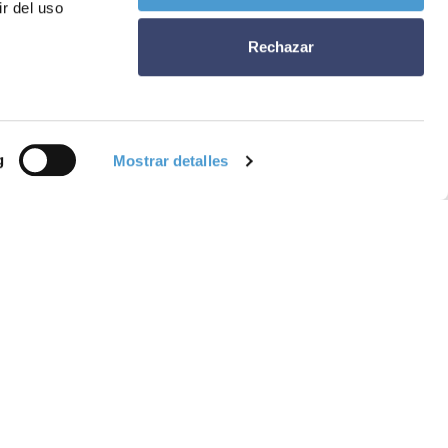
r del uso
DE INTERÉS
2022
PACIENTES
1
Rechazar
g
Mostrar detalles