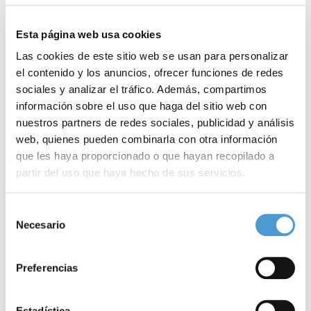
Esta página web usa cookies
Las cookies de este sitio web se usan para personalizar
el contenido y los anuncios, ofrecer funciones de redes
sociales y analizar el tráfico. Además, compartimos
información sobre el uso que haga del sitio web con
nuestros partners de redes sociales, publicidad y análisis
web, quienes pueden combinarla con otra información
que les haya proporcionado o que hayan recopilado a
partir del uso que haya hecho de sus servicios.
Para más información puede acceder a nuestra
política
Selección
Recomendaciones para el tratamiento de...
P
de cookies
.
Necesario
de
consentimiento
Preferencias
22 JULIO, 2020
ASOCIACIONES DE PACIENTES
22
Estadística