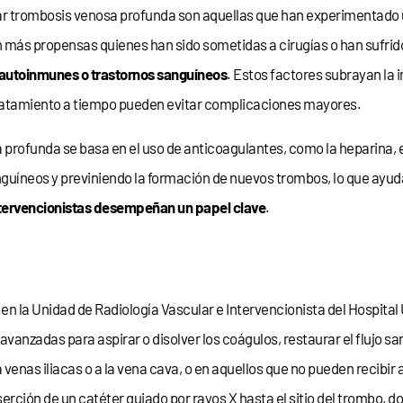
ar trombosis venosa profunda son aquellas que han experimentado 
son más propensas quienes han sido sometidas a cirugías o han suf
autoinmunes o trastornos sanguíneos
. Estos factores subrayan la
tratamiento a tiempo pueden evitar complicaciones mayores.
 profunda se basa en el uso de anticoagulantes, como la heparina, e
uíneos y previniendo la formación de nuevos trombos, lo que ayuda 
ntervencionistas desempeñan un papel clave
.
en la Unidad de Radiología Vascular e Intervencionista del Hospital 
 avanzadas para aspirar o disolver los coágulos, restaurar el flujo 
enas iliacas o a la vena cava, o en aquellos que no pueden recibir 
nserción de un catéter guiado por rayos X hasta el sitio del trombo,