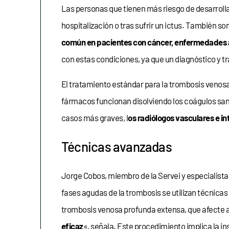
Las personas que tienen más riesgo de desarroll
hospitalización o tras sufrir un ictus. También 
común en pacientes con cáncer, enfermedades 
con estas condiciones, ya que un diagnóstico y 
El tratamiento estándar para la trombosis venosa
fármacos funcionan disolviendo los coágulos sang
casos más graves, l
os radiólogos vasculares e i
Técnicas avanzadas
Jorge Cobos, miembro de la Servei y especialista 
fases agudas de la trombosis se utilizan técnicas
trombosis venosa profunda extensa, que afecte a v
eficaz
«, señala. Este procedimiento implica la i