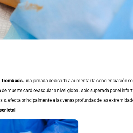
a Trombosis
, una jornada dedicada a aumentar la concienciación sob
de muerte cardiovascular a nivel global, solo superada por el infar
s, afecta principalmente a las venas profundas de las extremidades
er letal
.