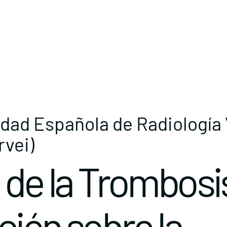
edad Española de Radiología 
rvei)
 de la Trombosi
ción sobre la