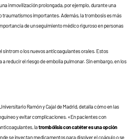
una inmovilización prolongada, por ejemplo, durante una
rido traumatismos importantes. Además, la trombosis es más
 importancia de un seguimiento médico riguroso en personas
l sintrom o los nuevos anticoagulantes orales. Estos
a reducir el riesgo de embolia pulmonar. Sin embargo, en los
Universitario Ramón y Cajal de Madrid, detalla cómo en las
sanguíneo y evitar complicaciones. «En pacientes con
anticoagulantes, la
trombólisis con catéter es una opción
 donde se inyectan medicamentos para disolver el coágulo o se