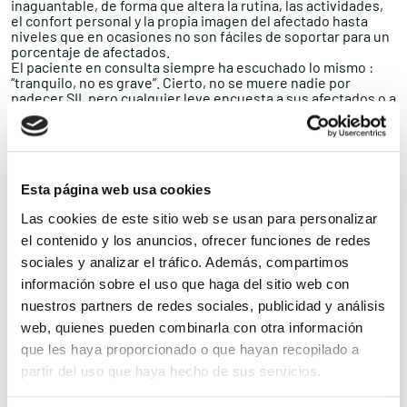
inaguantable, de forma que altera la rutina, las actividades,
el confort personal y la propia imagen del afectado hasta
niveles que en ocasiones no son fáciles de soportar para un
porcentaje de afectados.
El paciente en consulta siempre ha escuchado lo mismo :
“tranquilo, no es grave”. Cierto, no se muere nadie por
padecer SII, pero cualquier leve encuesta a sus afectados o a
terapeutas arroja una sombra sobre cómo se nos ha tratado
y aún se nos sigue tratando. No puede ser que algo benigno
(así se califica) provoque tal alteración y esa avalancha de
consultas, súplica de nuevas pruebas y consumo de
fármacos (algunos desgraciadamente fuera ya de la
financiación estatal). Algo no cuadra, no es posible, uno ve y
Esta página web usa cookies
lee estadísticas de otras enfermedades y no hay ese
Las cookies de este sitio web se usan para personalizar
volumen de gente que se deprime, consume ansiolíticos o
acaba con agorafobia por trastornos crónicos benignos.
el contenido y los anuncios, ofrecer funciones de redes
Así pues el no saber por qué nos ocurre lo que nos ocurre, el
sociales y analizar el tráfico. Además, compartimos
no tener en ocasiones un diagnóstico claro, el no ser
escuchados, el estar pendientes de un aseo , de su
información sobre el uso que haga del sitio web con
localización, estado o disponibilidad, el controlar lo que se
nuestros partners de redes sociales, publicidad y análisis
come porque cada día salen noticias sobre alimentos o bien
web, quienes pueden combinarla con otra información
perjudiciales o bien funcionales, el tener la impresión de
que no has podido hacer con tu vida lo que querías hacer por
que les haya proporcionado o que hayan recopilado a
una enfermedad es el día a día de los afectados de SII.
partir del uso que haya hecho de sus servicios.
Difusión, investigación y comprensión de lo que es y lo que
conlleva el SII, esos son los objetivos que la asociación
reclama al estado, administraciones públicas, médicos ,