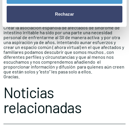
cosas, nos esforzamos y nos sacrificamos para lograr
objetivos beneficiosos o placenteros , de manera que
esforzarse y sacrificarse para no obtener , en teoría, mejoría
Rechazar
alguna resulta un ejercicio agotador que ha de ser explicado
mejor y que exige una relación médico paciente sincera .
Crear la asociación española de afectados de síndrome de
intestino irritable ha sido por una parte una necesidad
personal de enfrentarme al SII de manera activa y por otra
una aspiración ya de años, intentando aunar esfuerzos y
crear un espacio común ( ahora virtual) en el que afectados y
familiares podamos descubrir que somos muchos , con
diferentes perfiles y circunstancias y que al menos nos
escuchamos y nos comprendemos añadiendo el
proporcionar información y difusión para quienes aún creen
que están solos y “esto” les pasa solo a ellos.
Gracias.
Noticias
relacionadas