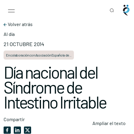
Main Navigation
Skip to content
Volver atrás
Al día
21 OCTUBRE 2014
En colaboración con Asociación Española de...
Día nacional del
Síndrome de
Intestino Irritable
Compartir
Ampliar el texto