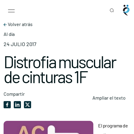
Main Navigation
Skip to content
Volver atrás
Al día
24 JULIO 2017
Distrofia muscular
de cinturas 1F
Compartir
Ampliar el texto
El programa de