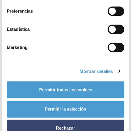
consentimiento
Reproductor
de
00:00
00:00
Preferencias
audio
Estadística
Marketing
Noticias
relacionadas
Mostrar detalles
Permitir todas las cookies
Permitir la selección
Conócenos
Explora
Asociaciones
Rechazar
Actualidad