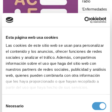
radio
‘Enfermedades
Raras’ del 20 de
julio de 2017,
dirigido y
Esta página web usa cookies
presentado por
Las cookies de este sitio web se usan para personalizar
Antonio G.
el contenido y los anuncios, ofrecer funciones de redes
Armas, ha
sociales y analizar el tráfico. Además, compartimos
información sobre el uso que haga del sitio web con
abordado la
nuestros partners de redes sociales, publicidad y análisis
distrofia muscular de cinturas 1F, sobre la que ha intervenido el
web, quienes pueden combinarla con otra información
doctor José Alcamí, del Instituto de Salud Carlos III. También se
que les haya proporcionado o que hayan recopilado a
partir del uso que haya hecho de sus servicios.
ha abordado el cuidado de la piel en los deportistas, con la
participación de Philippe Castro y Guillermo Rodríguez, de
Para más información puede acceder a nuestra
política
Selección
Galenika Cosmetics.
de cookies
.
Necesario
de