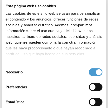
Esta página web usa cookies
Las cookies de este sitio web se usan para personalizar
el contenido y los anuncios, ofrecer funciones de redes
sociales y analizar el tráfico. Además, compartimos
información sobre el uso que haga del sitio web con
nuestros partners de redes sociales, publicidad y análisis
web, quienes pueden combinarla con otra información
que les haya proporcionado o que hayan recopilado a
partir del uso que haya hecho de sus servicios.
I Jornada del Síndrome de Noonan y...
P
Para más información puede acceder a nuestra
política
Selección
de cookies
.
Necesario
de
consentimiento
Preferencias
11 MARZO, 2016
DE INTERÉS
10
Estadística