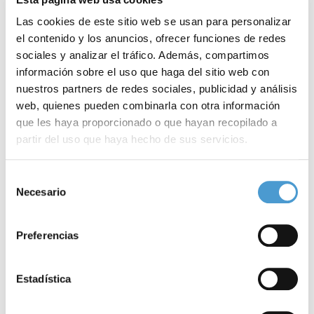
Las cookies de este sitio web se usan para personalizar
el contenido y los anuncios, ofrecer funciones de redes
sociales y analizar el tráfico. Además, compartimos
información sobre el uso que haga del sitio web con
nuestros partners de redes sociales, publicidad y análisis
web, quienes pueden combinarla con otra información
que les haya proporcionado o que hayan recopilado a
partir del uso que haya hecho de sus servicios.
Aemice lanza la campaña ‘Vidas...
«
Para más información puede acceder a nuestra
política
Selección
de cookies
.
Necesario
de
consentimiento
12 SEPTIEMBRE, 2024
DE INTERÉS
11
Preferencias
Estadística