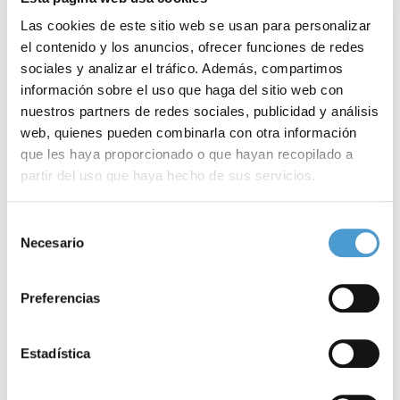
Las cookies de este sitio web se usan para personalizar
Concretamente, el
25%
de los encuestados españoles reconoce
el contenido y los anuncios, ofrecer funciones de redes
buscar
consejos
sobre la salud y la experiencia de otros
sociales y analizar el tráfico. Además, compartimos
información sobre el uso que haga del sitio web con
pacientes en su mismo estado, mientras que un
27%
navega en
nuestros partners de redes sociales, publicidad y análisis
busca de consejos sobre el estado de salud de un
familiar o
web, quienes pueden combinarla con otra información
amigo
. Y, como destaca la encuesta, hasta el
73%
de los
que les haya proporcionado o que hayan recopilado a
partir del uso que haya hecho de sus servicios.
internautas
verifica la información
médica hallada en la red.
Para más información puede acceder a nuestra
política
Asimismo, los datos también confirman la
utilidad
de Internet
Selección
de cookies
.
Necesario
de
para agilizar los procedimientos administrativos: el
48%
de los
consentimiento
españoles piden
cita
con sus médicos a través de la red; el
50%
Preferencias
lo utiliza para informarse sobre los
medicamentos
; y el
26%
emplea la red para buscar información sobre un
hospital
o clínica
Estadística
–y el
16%
sobre un
médico
concreto.