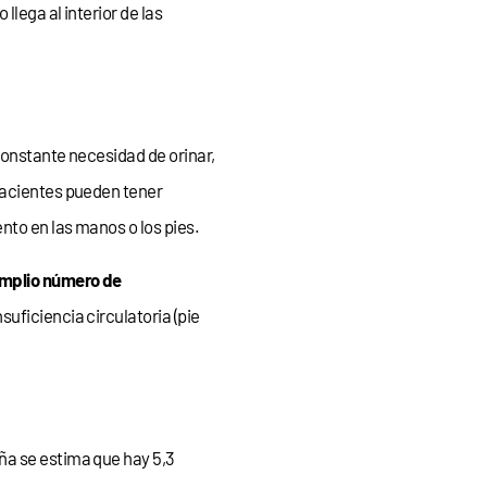
lega al interior de las
onstante necesidad de orinar,
pacientes pueden tener
nto en las manos o los pies.
mplio número de
suficiencia circulatoria (pie
ña se estima que hay 5,3