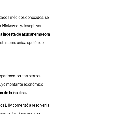
ratados médicos conocidos, se
ar Minkowski y Joseph von
la ingesta de azúcar empeora
 dieta como única opción de
 experimentos con perros,
a, cuyo montante económico
n de la insulina
.
ios Lilly comenzó a resolver la
ueron de origen porcino y