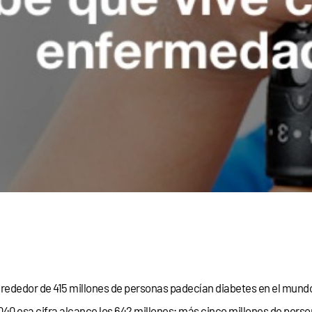
lrededor de 415 millones de personas padecían diabetes en el mundo
040 esa cifra alcance los 642 millones; más cinco millones de pers