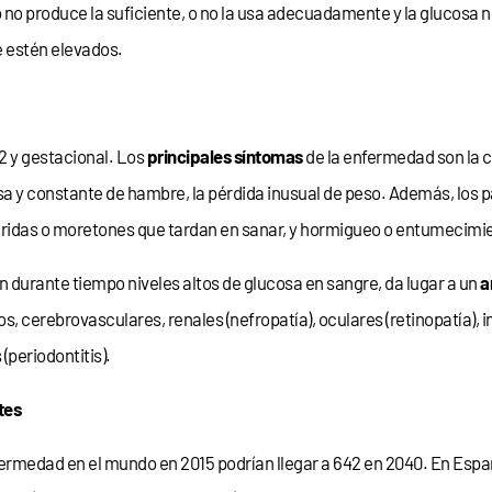
no produce la suficiente, o no la usa adecuadamente y la glucosa no l
re estén elevados.
o 2 y gestacional. Los
principales síntomas
de la enfermedad son la c
sa y constante de hambre, la pérdida inusual de peso. Además, los 
heridas o moretones que tardan en sanar, y hormigueo o entumecimie
n durante tiempo niveles altos de glucosa en sangre, da lugar a un
a
 cerebrovasculares, renales (nefropatía), oculares (retinopatía), in
(periodontitis).
tes
fermedad en el mundo en 2015 podrían llegar a 642 en 2040. En Espa