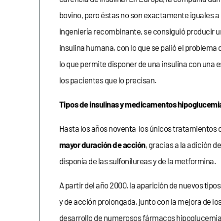
bovino, pero éstas no son exactamente iguales a 
ingeniería recombinante, se consiguió producir una
insulina humana, con lo que se palió el problema 
lo que permite disponer de una insulina con una es
los pacientes que lo precisan.
Tipos de insulinas y medicamentos hipoglucemi
Hasta los años noventa los únicos tratamientos di
mayor duración de acción
, gracias a la adición 
disponía de las sulfonilureas y de la metformina.
A partir del año 2000, la aparición de nuevos tipo
y de acción prolongada, junto con la mejora de lo
desarrollo de numerosos fármacos hipoglucemiante