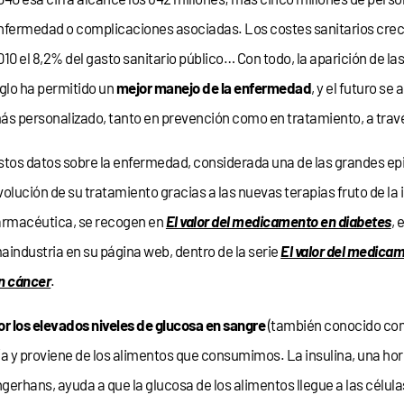
nfermedad o complicaciones asociadas. Los costes sanitarios cr
010 el 8,2% del gasto sanitario público… Con todo, la aparición de la
iglo ha permitido un
mejor manejo de la enfermedad
, y el futuro se
ás personalizado, tanto en prevención como en tratamiento, a travé
stos datos sobre la enfermedad, considerada una de las grandes epide
volución de su tratamiento gracias a las nuevas terapias fruto de la
armacéutica, se recogen en
El valor del medicamento en diabetes
, 
industria en su página web, dentro de la serie
El valor del medica
en cáncer
.
r los elevados niveles de glucosa en sangre
(también conocido com
gía y proviene de los alimentos que consumimos. La insulina, una h
angerhans, ayuda a que la glucosa de los alimentos llegue a las célu