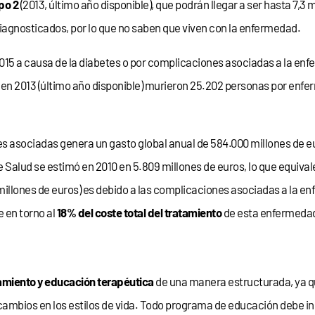
po 2
(2013, último año disponible), que podrán llegar a ser hasta 7,3
diagnosticados, por lo que no saben que viven con la enfermedad.
15 a causa de la diabetes o por complicaciones asociadas a la enfe
 en 2013 (último año disponible) murieron 25.202 personas por enf
es asociadas genera un gasto global anual de 584.000 millones de e
 Salud se estimó en 2010 en 5.809 millones de euros, lo que equivale
3 millones de euros) es debido a las complicaciones asociadas a la e
 en torno al
18% del coste total del tratamiento
de esta enfermeda
miento y educación terapéutica
de una manera estructurada, ya q
mbios en los estilos de vida. Todo programa de educación debe inc