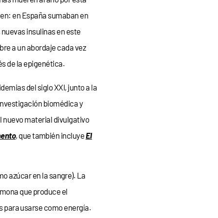
ecen: en España sumaban en
s nuevas insulinas en este
 abre a un abordaje cada vez
s de la epigenética.
mias del siglo XXI, junto a la
 investigación biomédica y
el nuevo material divulgativo
mento
, que también incluye
El
o azúcar en la sangre). La
ormona que produce el
las para usarse como energía.