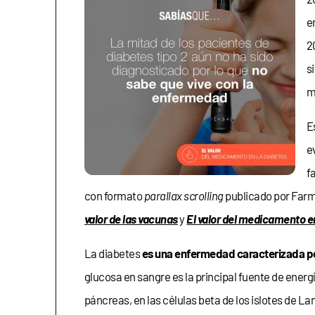
e
2
s
m
E
e
f
con formato
parallax scrolling
publicado por Farma
valor de las vacunas
y
El valor del medicamento 
La diabetes
es una enfermedad
caracterizada po
glucosa en sangre es la principal fuente de ener
páncreas, en las células beta de los islotes de L