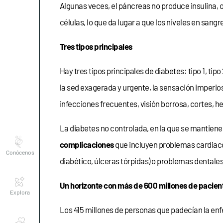
Algunas veces, el páncreas no produce insulina, o 
células, lo que da lugar a que los niveles en sang
Tres tipos principales
Hay tres tipos principales de diabetes: tipo 1, tip
la sed exagerada y urgente, la sensación imperio
infecciones frecuentes, visión borrosa, cortes, 
La diabetes no controlada, en la que se mantiene
Conócenos
complicaciones
que incluyen problemas cardiacos,
diabético, úlceras tórpidas) o problemas dentales 
Explora
Un horizonte con más de 600 millones de pacien
Los 415 millones de personas que padecían la en
Asociaciones