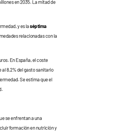
 millones en 2035. La mitad de
rmedad, y es la
séptima
ermedades relacionadas con la
uros. En España, el coste
 al 8,2% del gasto sanitario
nfermedad. Se estima que el
d.
ue se enfrentan a una
luir formación en nutrición y