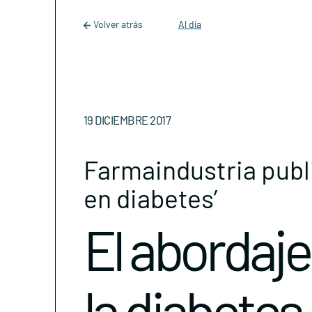
Main Navigation
Skip to content
Volver atrás
Al día
19 DICIEMBRE 2017
Farmaindustria publi
en diabetes’
El abordaje
la diabetes