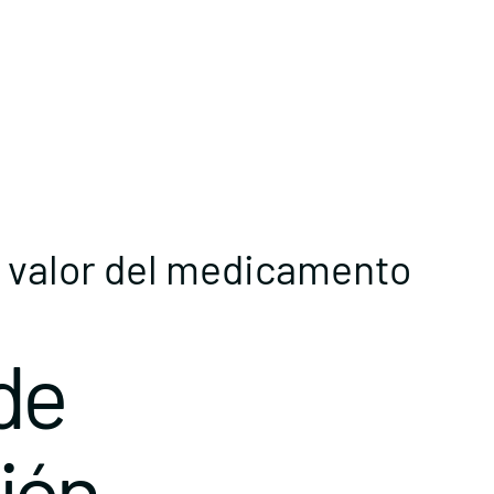
El valor del medicamento
de
ción