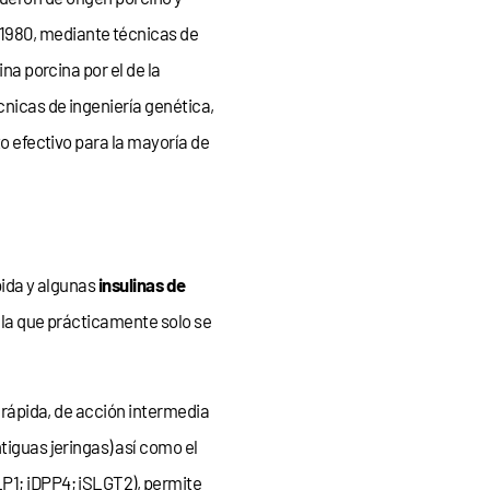
 1980, mediante técnicas de
na porcina por el de la
cnicas de ingeniería genética,
to efectivo para la mayoría de
pida y algunas
insulinas de
a la que prácticamente solo se
n rápida, de acción intermedia
tiguas jeringas) así como el
LP1; iDPP4; iSLGT2), permite