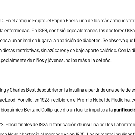
C. En el antiguo Egipto, el Papiro Ebers, uno de los más antiguos t
a enfermedad. En 1889, dos fisiólogos alemanes, los doctores Osk
eas a un animal da lugar a la aparición de diabetes. Se observó que
n dietas restrictivas, sin azúcares y de bajo aporte calórico. Con la
specialmente de niños y jóvenes, no iba más allá del año.
ing y Charles Best descubrieron la insulina a partir de una serie de
 MacLeod. Por ello, en 1923, recibieron el Premio Nobel de Medicin
 bioquímico Bertand Collip, que dio un fuerte impulso a la
purificació
2. Hacia finales de 1923 la fabricación de insulina por los Laborator
esa Novo abastecía al mercado ya en 1925. Las primeras insulinas f