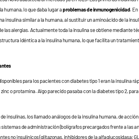
la humana, lo que daba lugar a
problemas de inmunogenicidad
. En
 insulina similar a la humana, al sustituir un aminoácido de la insuli
de las alergias. Actualmente toda la insulina se obtiene mediante té
tructura idéntica a la insulina humana, lo que facilita un tratamien
antes
sponibles para los pacientes con diabetes tipo 1 eran la insulina rá
de zinc o protamina. Algo parecido pasaba con la diabetes tipo 2, par
s de insulinas, los llamado análogos de la insulina humana, de acció
s sistemas de administración (bolígrafos precargados frente a las an
s no insulínicos (glitazonas, inhibidores de la alfaglucosidasa; G