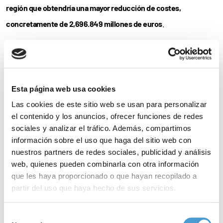
región que obtendría una mayor reducción de costes,
concretamente de 2,696.849 millones de euros
.
Esta página web usa cookies
Las cookies de este sitio web se usan para personalizar
el contenido y los anuncios, ofrecer funciones de redes
sociales y analizar el tráfico. Además, compartimos
información sobre el uso que haga del sitio web con
nuestros partners de redes sociales, publicidad y análisis
web, quienes pueden combinarla con otra información
Por su parte, en Cataluña, donde el predominio de esta patología
que les haya proporcionado o que hayan recopilado a
partir del uso que haya hecho de sus servicios.
es del 7,1%, el ahorro del gasto alcanzaría los 1,987.654 millones
de euros. Asimismo, según las estimaciones de FEDE, en la
Para más información puede acceder a nuestra
política
Selección
Comunidad Valenciana, con una prevalencia de la diabetes del