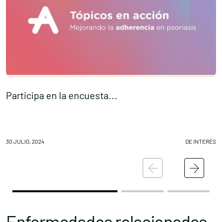
Participa en la encuesta...
C
30 JULIO, 2024
DE INTERÉS
29
Enfermedades relacionadas