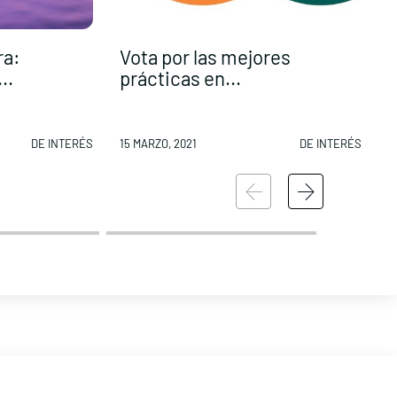
ra:
Vota por las mejores
E
..
prácticas en...
d
DE INTERÉS
15 MARZO, 2021
DE INTERÉS
1