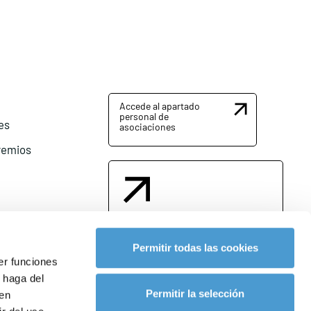
Accede al apartado
personal de
es
asociaciones
remios
Contacta con nosotros
Permitir todas las cookies
er funciones
 haga del
l
Permitir la selección
den