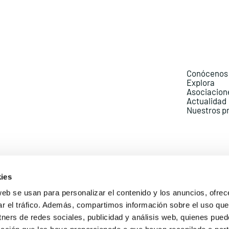
Conócenos
Explora
Asociacion
Actualidad
Nuestros p
ies
web se usan para personalizar el contenido y los anuncios, ofrec
ar el tráfico. Además, compartimos información sobre el uso que
Política de Privacidad
Política de Cookies
Aviso lega
tners de redes sociales, publicidad y análisis web, quienes pue