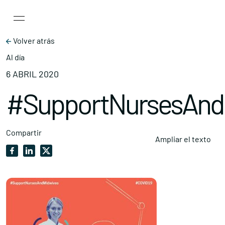
Main Navigation
Skip to content
Volver atrás
Al día
6 ABRIL 2020
#SupportNursesAnd
Compartir
Ampliar el texto