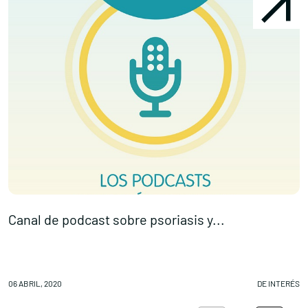
Canal de podcast sobre psoriasis y...
M
06 ABRIL, 2020
DE INTERÉS
06