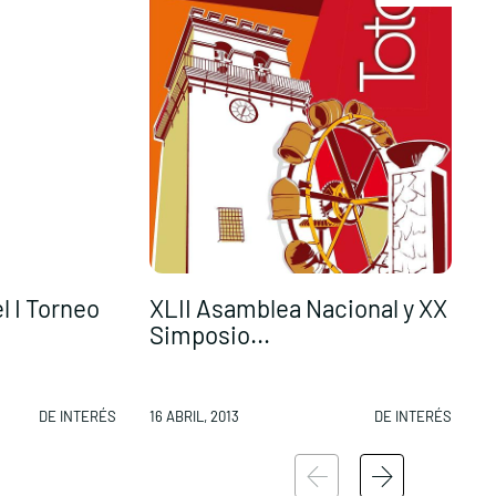
l I Torneo
XLII Asamblea Nacional y XX
Simposio...
a
DE INTERÉS
16 ABRIL, 2013
DE INTERÉS
1