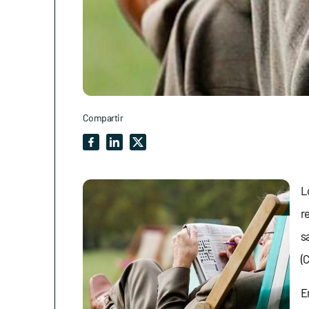
Compartir
L
r
s
(
E