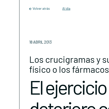
Main Navigation
Skip to content
Volver atrás
Al día
18 ABRIL 2013
Los crucigramas y su
físico o los fármacos
El ejercici
deterioro c