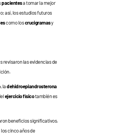
s
pacientes
a tomar la mejor
; así, los estudios futuros
les
como los
crucigramas
y
res revisaron las evidencias de
ición.
o
, la
dehidroepiandrosterona
del
ejercicio físico
también es
on beneficios significativos.
los cinco años de