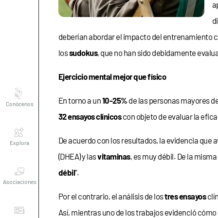
a
d
deberían abordar el impacto del entrenamiento cog
los
sudokus
, que no han sido debidamente evaluad
Ejercicio mental mejor que físico
Conócenos
En torno a un
10-25%
de las personas mayores d
32 ensayos clínicos
con objeto de evaluar la efica
Explora
De acuerdo con los resultados, la evidencia que 
(DHEA) y las
vitaminas
, es muy débil. De la misma
Asociaciones
débil
”.
Por el contrario, el análisis de los
tres ensayos
clí
Actualidad
Así, mientras uno de los trabajos evidenció cómo