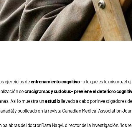
os ejercicios de
entrenamiento cognitivo
–o lo que es lo mismo, el e
ealización de
crucigramas y sudokus
–
previene el deterioro cogniti
anas. Así lo muestra un
estudio
llevado a cabo por investigadores de
Canadá) y publicado en la revista
Canadian Medical Association Jour
n palabras del doctor Raza Naqvi, director de la investigación, “los r