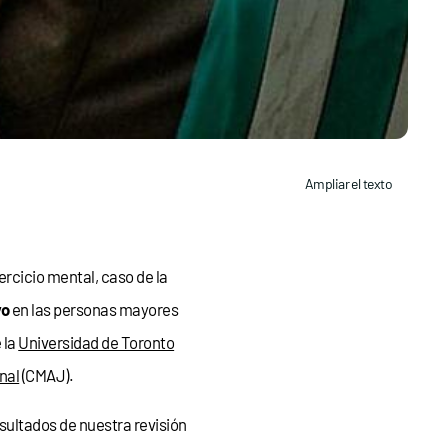
Ampliar el texto
jercicio mental, caso de la
vo
en las personas mayores
 la
Universidad de Toronto
nal
(CMAJ).
esultados de nuestra revisión