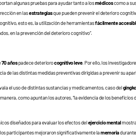
portan algunas pruebas para ayudar tanto a los
médicos
como a su
irección en las
estrategias
que pueden prevenir el deterioro cognitivo
nitivo, esto es, la utilización de herramientas
fácilmente accesib
os, en la prevención del deterioro cognitivo”.
e
70 años
padece deterioro
cognitivo leve
. Por ello, los investigado
cia de las distintas medidas preventivas dirigidas a prevenir su apar
avala el uso de distintas sustancias y medicamentos, caso del
gingk
 manera, como apuntan los autores, “la evidencia de los beneficios 
nicos diseñados para evaluar los efectos del
ejercicio mental
mostrar
 los participantes mejoraron significativamente la
memoria
durante 