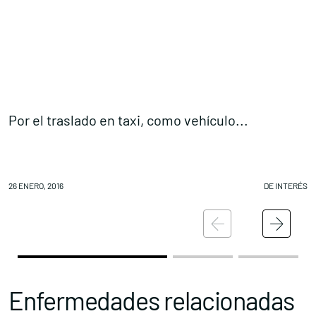
Por el traslado en taxi, como vehículo...
E
26 ENERO, 2016
DE INTERÉS
26
Enfermedades relacionadas