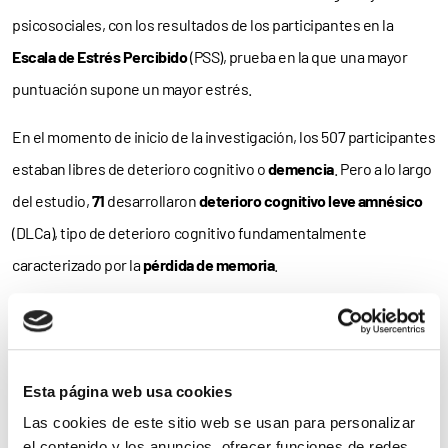
psicosociales, con los resultados de los participantes en la
Escala de Estrés Percibido
(PSS), prueba en la que una mayor
puntuación supone un mayor estrés.
En el momento de inicio de la investigación, los 507 participantes
estaban libres de deterioro cognitivo o
demencia
. Pero a lo largo
del estudio,
71
desarrollaron
deterioro cognitivo leve amnésico
(DLCa), tipo de deterioro cognitivo fundamentalmente
caracterizado por la
pérdida de memoria
.
Los resultados mostraron la
asociación
entre estrés y riesgo de
DLCa. Concretamente, el riesgo de DLCa es hasta un
30% mayor
por cada 5 puntos más en la PSS –la escala va desde los 0 a los 54
Esta página web usa cookies
puntos–. Un riesgo, además, que es superior en las mujeres y en
Las cookies de este sitio web se usan para personalizar
las personas que tienen un bajo nivel educativo o padecen
el contenido y los anuncios, ofrecer funciones de redes