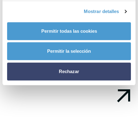
enfermedad de Alzheimer
son ya miembros activos de Somos
Mostrar detalles
Pacientes. ¿Y la tuya?
Noticias
Permitir todas las cookies
relacionadas
Permitir la selección
Rechazar