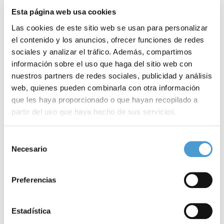
Esta página web usa cookies
Las cookies de este sitio web se usan para personalizar
el contenido y los anuncios, ofrecer funciones de redes
sociales y analizar el tráfico. Además, compartimos
información sobre el uso que haga del sitio web con
nuestros partners de redes sociales, publicidad y análisis
web, quienes pueden combinarla con otra información
que les haya proporcionado o que hayan recopilado a
partir del uso que haya hecho de sus servicios.
FEBAFEM constituye su Comité de...
C
Para más información puede acceder a nuestra
política
Selección
de cookies
.
Necesario
de
consentimiento
Preferencias
25 ENERO, 2016
DE INTERÉS
25
Estadística