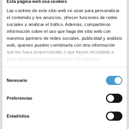
Esta página web usa cookies
Las cookies de este sitio web se usan para personalizar
el contenido y los anuncios, ofrecer funciones de redes
sociales y analizar el tráfico. Además, compartimos
información sobre el uso que haga del sitio web con
nuestros partners de redes sociales, publicidad y análisis
web, quienes pueden combinarla con otra información
que les haya proporcionado o que hayan recopilado a
partir del uso que haya hecho de sus servicios.
«Creo en las asociaciones de...
1
Para más información puede acceder a nuestra
política
Selección
de cookies
.
Necesario
de
consentimiento
30 ENERO, 2024
ASOCIACIONES DE PACIENTES
30
Preferencias
Estadística