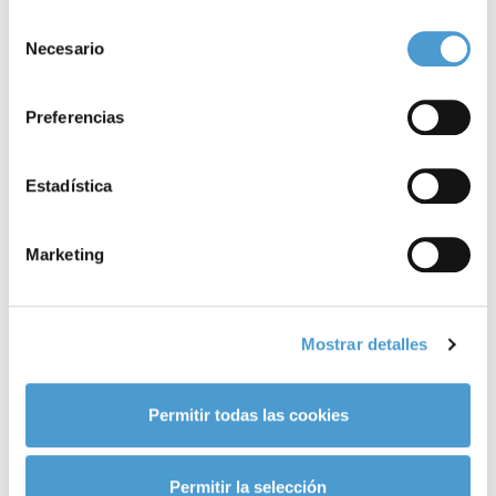
Para más información puede acceder a nuestra
política
Selección
de cookies
.
Necesario
de
consentimiento
Preferencias
Estadística
Servicio de Orientación SocioLaboral.
C
Marketing
24 ABRIL, 2020
DE INTERÉS
23
Mostrar detalles
Permitir todas las cookies
Permitir la selección