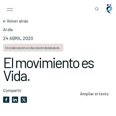
Main Navigation
Skip to content
Volver atrás
Al día
24 ABRIL 2020
En colaboración con Asociación Andaluza de...
El movimiento es
Vida.
Compartir
Ampliar el texto