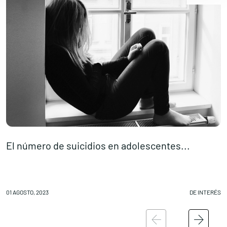
El número de suicidios en adolescentes...
N
01 AGOSTO, 2023
DE INTERÉS
31