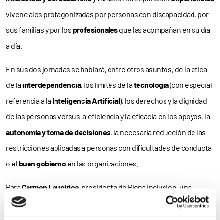
vivenciales protagonizadas por personas con discapacidad, por
sus familias y por los
profesionales
que las acompañan en su día
a día.
En sus dos jornadas se hablará, entre otros asuntos, de la ética
de la
interdependencia
, los límites de la
tecnología
(con especial
referencia a la
Inteligencia Artificial
), los derechos y la dignidad
de las personas versus la eficiencia y la eficacia en los apoyos, la
autonomía y toma de decisiones
, la necesaria reducción de las
restricciones aplicadas a personas con dificultades de conducta
o el
buen gobierno
en las organizaciones.
Para
Carmen Laucirica
, presidenta de Plena inclusión, una
confederación que agrupa a 950 asociaciones que prestan
apoyo
a más de 150.000 personas
con discapacidad intelectual y del