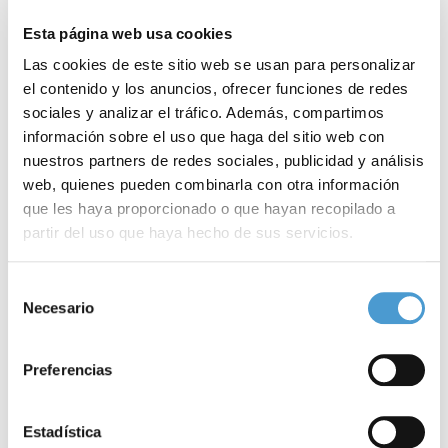
desarrollo y a sus familias, «
reflexionar
sobre la relación de
Esta página web usa cookies
nuestra acción con respecto a principios éticos es
una
Las cookies de este sitio web se usan para personalizar
el contenido y los anuncios, ofrecer funciones de redes
constante
a la que no vamos a renunciar».
sociales y analizar el tráfico. Además, compartimos
información sobre el uso que haga del sitio web con
Entre los ponentes destacan
Xabier Etxbarria
, catedrático
nuestros partners de redes sociales, publicidad y análisis
emérito de Ética de la Universidad de Deusto;
Augusto Domingo
web, quienes pueden combinarla con otra información
Moratalla
, profesor de Filosofía Moral y Política en la Universidad
que les haya proporcionado o que hayan recopilado a
partir del uso que haya hecho de sus servicios.
de Valencia;
Patricia Calvo
, de la Universidad Jaime I y Fundación
Étnor, o
Fernando González Urbaneja
, presidente de la Comisión
Para más información puede acceder a nuestra
política
Selección
de Arbitraje, Quejas y Deontología del Periodismo de la FAPE.
de cookies
.
Necesario
de
consentimiento
Este foro ha sido organizado por
Plena inclusión Asturias y Plena
Preferencias
inclusión España
y en él también se presentará el
Proyecto Ético
de la confederación en el marco estratégico ‘Ganamos en
Estadística
Comunidad’.