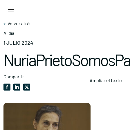
Main Navigation
Skip to content
Volver atrás
Al día
1 JULIO 2024
NuriaPrietoSomosPa
Compartir
Ampliar el texto