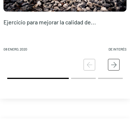
Ejercicio para mejorar la calidad de...
D
08 ENERO, 2020
DE INTERÉS
08