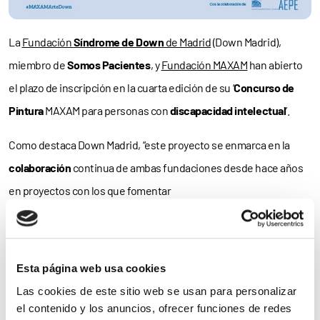
La
Fundación
Síndrome de Down
de Madrid
(Down Madrid),
miembro de
Somos Pacientes
, y
Fundación MAXAM
han abierto
el plazo de inscripción en la cuarta edición de su ‘
Concurso de
Pintura
MAXAM para personas con
discapacidad intelectual
’.
Como destaca Down Madrid, “este proyecto se enmarca en la
colaboración
continua de ambas fundaciones desde hace años
en proyectos con los que fomentar
la
inclusión
social,
formación
y
empleo
de personas con
síndrome de Down u otra
discapacidad
intelectual
”.
Esta página web usa cookies
Obra ‘If It Happens To Be’
Las cookies de este sitio web se usan para personalizar
Los participantes en este certamen de ámbito
nacional
tendrán
el contenido y los anuncios, ofrecer funciones de redes