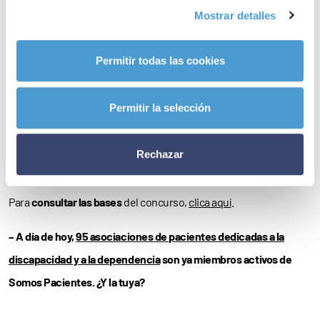
El certamen, organizado con la colaboración de la
Asociación
Mostrar detalles
Española de
Pintores y Escultores
(AEPE), contempla un primer
premio de
1.000 euros
, así como un segundo premio con una
Permitir todas las cookies
cuantía de
600 euros
y un tercer premio con una partida de
400
euros
, pudiendo cada participante presentar un máximo de
dos
Permitir la selección
obras
individuales –pintura, dibujo u otras técnicas– que deberá
entregar en la sede de Down Madrid –Calle Cueva de Montesinos,
Rechazar
45– antes del
24 de febrero
.
Para
consultar las bases
del concurso,
clica aquí
.
– A día de hoy,
95 asociaciones de pacientes dedicadas a la
discapacidad y a la dependencia
son ya miembros activos de
Somos Pacientes. ¿Y la tuya?