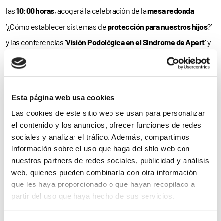
las
10:00 horas
, acogerá la celebración de la
mesa redonda
‘¿Cómo establecer sistemas de
protección para nuestros hijos
?’
y las conferencias
‘Visión
Podológica
en el Síndrome de Apert’
y
‘
Fundación ONCE
: Programas de
inserción laboral
para personas
con
discapacidad
’
que impartirá Olga Navarro Treviño, directora
territorial de
FSC Inserta
. Un Encuentro que, asimismo, acogerá
Esta página web usa cookies
el
‘Testimonio’
de Lupita y la celebración de un
Taller de
Las cookies de este sitio web se usan para personalizar
Percusión
.
el contenido y los anuncios, ofrecer funciones de redes
sociales y analizar el tráfico. Además, compartimos
Finalmente, ya el domingo, se celebrará la
Asamblea General
de
información sobre el uso que haga del sitio web con
la Asociación, en la que se desarrollará el
‘brain storming’
‘¿Qué
nuestros partners de redes sociales, publicidad y análisis
web, quienes pueden combinarla con otra información
queremos hacer con nuestra asociación? ¿Cómo mejorarla?’.
que les haya proporcionado o que hayan recopilado a
partir del uso que haya hecho de sus servicios.
Para
consultar el programa
del Encuentro y la Asamblea
General,
clica aquí
.
Para más información puede acceder a nuestra
política