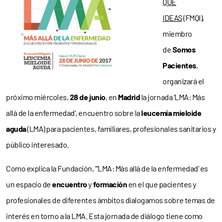
QUE
IDEAS
(FMQI),
miembro
de
Somos
Pacientes
,
organizará el
próximo miércoles,
28 de junio
, en
Madrid
la jornada ‘LMA: Más
allá de la enfermedad’, encuentro sobre la
leucemia mieloide
aguda
(LMA) para pacientes, familiares, profesionales sanitarios y
público interesado.
Como explica la Fundación, “‘LMA: Más allá de la enfermedad’ es
un espacio de
encuentro
y
formación
en el que pacientes y
profesionales de diferentes ámbitos dialogamos sobre temas de
interés en torno a la LMA. Esta jornada de diálogo tiene como