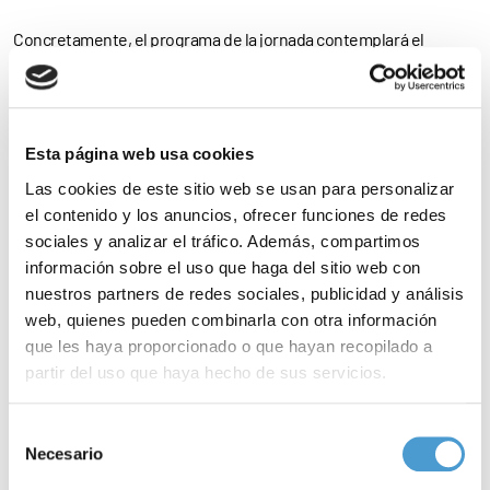
Concretamente, el programa de la jornada contemplará el
desarrollo de las mesas redondas ‘Leucemia mieloide aguda:
¿
qué sabemos
de la enfermedad y su tratamiento?’, ‘La
información y la relación con el
equipo asistencial
’ y ‘
La vida tras
Esta página web usa cookies
el diagnóstico
: ¿qué podemos hacer?’.
Las cookies de este sitio web se usan para personalizar
el contenido y los anuncios, ofrecer funciones de redes
Para
consultar el programa
de la jornada,
clica aquí
.
sociales y analizar el tráfico. Además, compartimos
información sobre el uso que haga del sitio web con
La asistencia a la jornada es totalmente
libre y gratuita
hasta
nuestros partners de redes sociales, publicidad y análisis
completar el aforo. También puedes
reservar tu plaza
a través de
web, quienes pueden combinarla con otra información
que les haya proporcionado o que hayan recopilado a
este enlace
.
partir del uso que haya hecho de sus servicios.
– A día de hoy,
26 asociaciones de pacientes dedicadas a las
Para más información puede acceder a nuestra
política
Selección
enfermedades de la sangre
son ya miembros activos de Somos
de cookies
.
Necesario
de
Pacientes. ¿Y la tuya?
consentimiento