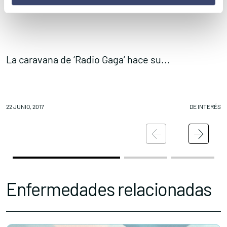
La caravana de ‘Radio Gaga’ hace su...
M
22 JUNIO, 2017
DE INTERÉS
22
Enfermedades relacionadas