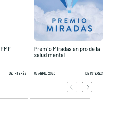
 FMF
Premio Miradas en pro de la
E
salud mental
r
DE INTERÉS
07 ABRIL, 2020
DE INTERÉS
0