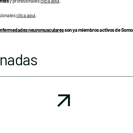
ntes
y profesionales
clica aquí
.
esionales
clica aquí
.
 enfermedades neuromusculares
son ya miembros activos de Somos
onadas