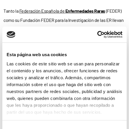
Tanto la
Federación Española de
Enfermedades Raras
(FEDER)
como su Fundación FEDER para la Investigación de las ER llevan
años alertando de esta realidad, situándola como una
prioridad
en su estrategia de incidencia
política e investigación
. En
consecuencia, la Federación adquirió en 2015 el compromiso de
Esta página web usa cookies
impulsar un plan piloto para el
diagnóstico genético
, que
Las cookies de este sitio web se usan para personalizar
finalmente vio la luz dos años después con la designación por el
el contenido y los anuncios, ofrecer funciones de redes
Ministerio de Sanidad de una partida específica para el
sociales y analizar el tráfico. Además, compartimos
establecimiento de
rutas asistenciales de acceso al diagnóstico
información sobre el uso que haga del sitio web con
nuestros partners de redes sociales, publicidad y análisis
entre las comunidades autónomas.
web, quienes pueden combinarla con otra información
que les haya proporcionado o que hayan recopilado a
La puesta en marcha del Plan fue posible gracias a la
partir del uso que haya hecho de sus servicios.
participación de 11 centros de la Comunidad de
Madrid
, tres
hospitales de
Extremadura
y un hospital de
Islas Baleares
. Como
Para más información puede acceder a nuestra
política
Selección