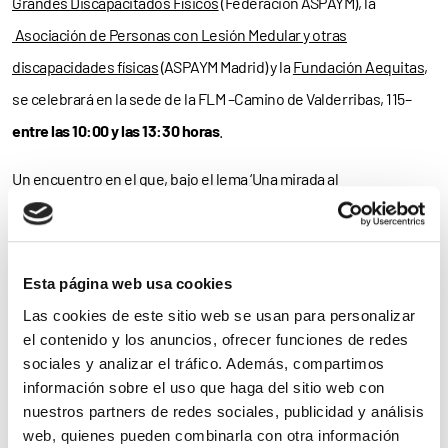
Grandes Discapacitados Físicos
(Federación ASPAYM), la
Asociación de Personas con Lesión Medular y otras
discapacidades físicas
(ASPAYM Madrid) y la
Fundación Aequitas
,
se celebrará en la sede de la FLM –Camino de Valderribas, 115–
entre las 10:00 y las 13:30 horas
.
Un encuentro en el que, bajo el lema ‘Una mirada al
envejecimiento activo
en la discapacidad dentro de una
sociedad cada vez más
digitalizada
’, se analizarán las
consecuencias de vivir en un mundo actual en el que, alertan los
Esta página web usa cookies
organizadores, “la calidez del tú a tú y la cercanía del
trato
Las cookies de este sitio web se usan para personalizar
humano
se pierden en favor de la eficiencia y la rapidez”. Y es
el contenido y los anuncios, ofrecer funciones de redes
sociales y analizar el tráfico. Además, compartimos
que, si bien “se aplaude que las gestiones más comunes se
información sobre el uso que haga del sitio web con
vuelvan 100% digitales, en ocasiones esa digitalización olvida
nuestros partners de redes sociales, publicidad y análisis
formar
a aquellas personas que
no han convivido
con los medios
web, quienes pueden combinarla con otra información