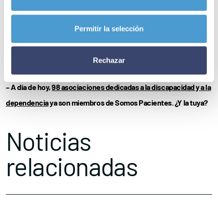
medida insatisfechas, el derecho a elegir, la
vida independiente
y
la
inclusión
en la comunidad”.
Permitir la selección
Para
inscribirte
en la jornada, totalmente
gratuita
y cuyo
Rechazar
programa puedes consultar en
este enlace
,
pincha aquí
.
– A día de hoy,
98 asociaciones dedicadas a la discapacidad y a la
dependencia
ya son miembros de Somos Pacientes. ¿Y la tuya?
Noticias
relacionadas