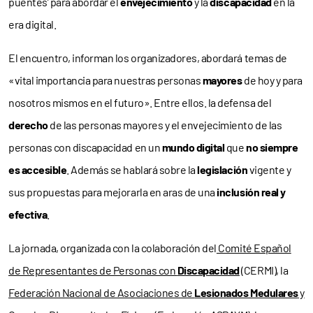
puentes’ para abordar el
envejecimiento
y la
discapacidad
en la
era digital.
El encuentro, informan los organizadores, abordará temas de
«vital importancia para nuestras personas
mayores
de hoy y para
nosotros mismos en el futuro». Entre ellos. la defensa del
derecho
de las personas mayores y el envejecimiento de las
personas con discapacidad en un
mundo digital
que
no siempre
es accesible
. Además se hablará sobre la
legislación
vigente y
sus propuestas para mejorarla en aras de una
inclusión real y
efectiva
.
La jornada, organizada con la colaboración del
Comité Español
de Representantes de Personas con
Discapacidad
(CERMI), la
Federación Nacional de Asociaciones de
Lesionados Medulares
y