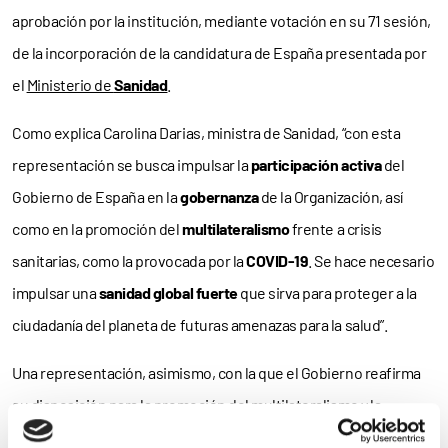
aprobación por la institución, mediante votación en su 71 sesión,
de la incorporación de la candidatura de España presentada por
el
Ministerio de
Sanidad
.
Como explica Carolina Darias, ministra de Sanidad, “con esta
representación se busca impulsar la
participación activa
del
Gobierno de España en la
gobernanza
de la Organización, así
como en la promoción del
multilateralismo
frente a crisis
sanitarias, como la provocada por la
COVID-19
. Se hace necesario
impulsar una
sanidad global
fuerte
que sirva para proteger a la
ciudadanía del planeta de futuras amenazas para la salud”.
Una representación, asimismo, con la que el Gobierno reafirma
su disposición para la promoción del multilateralismo y la
defensa de la
sanidad pública
en Europa y todo el
mundo
,