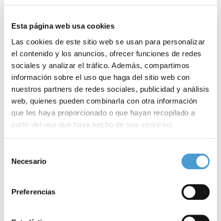
apoyando el
liderazgo
de la OMS en todos sus ámbitos,
especialmente para la consecución de los
Objetivos de
Esta página web usa cookies
Desarrollo Sostenible
(ODS) de la
Agenda 2030
de
Las cookies de este sitio web se usan para personalizar
el contenido y los anuncios, ofrecer funciones de redes
la
Organización de Naciones Unidas
(ONU).
sociales y analizar el tráfico. Además, compartimos
información sobre el uso que haga del sitio web con
Medicina Preventiva
y
Salud Pública
nuestros partners de redes sociales, publicidad y análisis
web, quienes pueden combinarla con otra información
Licenciado en Medicina y Cirugía por la
Universidad de Sevilla
, el
que les haya proporcionado o que hayan recopilado a
doctor Amós García Rojas es un especialista en
Medicina
partir del uso que haya hecho de sus servicios.
Preventiva
y
Salud Pública
con la especialidad universitaria en
Para más información puede acceder a nuestra
política
Selección
vacunas
y cuenta con un máster en
gestión
hospitalaria y
de cookies
.
Necesario
de
gestión económica sanitaria, una alta cualificación técnica y un
consentimiento
amplio bagaje en el campo de la
salud pública
, la medicina
Preferencias
preventiva y las vacunas.