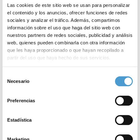
Las cookies de este sitio web se usan para personalizar
el contenido y los anuncios, ofrecer funciones de redes
sociales y analizar el tráfico. Además, compartimos
información sobre el uso que haga del sitio web con
nuestros partners de redes sociales, publicidad y análisis
web, quienes pueden combinarla con otra información
que les haya proporcionado o que hayan recopilado a
partir del uso que haya hecho de sus servicios.
Delfina Balonga: “El objetivo debe...
E
Para más información puede acceder a nuestra
política
Selección
de cookies
.
Necesario
de
15 JUNIO, 2024
DE INTERÉS
14
consentimiento
Preferencias
Estadística
Marketing