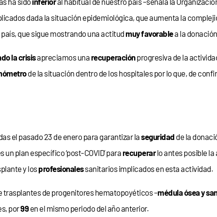
as ha sido
inferior
al habitual de nuestro país –señala la Organizació
licados dada la situación epidemiológica, que aumenta la compleji
 país, que sigue mostrando una actitud
muy favorable
a la donación
do la crisis
apreciamos una
recuperación
progresiva de la activida
mómetro
de la situación dentro de los hospitales por lo que, de conf
das el pasado 23 de enero para garantizar la
seguridad
de la donació
 un plan específico ‘post-COVID’ para
recuperar
lo antes posible la
plante y los
profesionales
sanitarios implicados en esta actividad.
 de trasplantes de progenitores hematopoyéticos –
médula ósea y san
es, por
99
en el mismo periodo del año anterior.