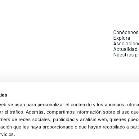
Conócenos
Explora
Asociacion
Actualidad
Nuestros p
ies
web se usan para personalizar el contenido y los anuncios, ofrec
ar el tráfico. Además, compartimos información sobre el uso que
Política de Privacidad
Política de Cookies
Aviso lega
tners de redes sociales, publicidad y análisis web, quienes pue
ación que les haya proporcionado o que hayan recopilado a parti
vicios.