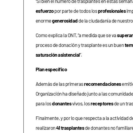
“Si bien el número de trasplantes en estas seman
esfuerzo
por parte de todos los
profesionales
imp
enorme
generosidad
de la ciudadanía de nuestro
Como explica la ONT, “a medida que se va
superan
proceso de donación y trasplante es un buen
ter
saturación asistencial
”.
Plan específico
Además de las primeras
recomendaciones
emiti
Organización ha diseñado junto a las comunidades
para los
donantes
vivos, los
receptores
de un tras
Finalmente, y por lo que respecta a la actividad
realizaron
41 trasplantes
de donantes no familiar