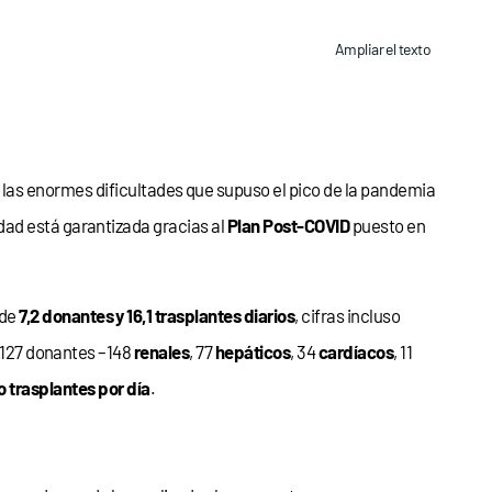
Ampliar el texto
 las enormes dificultades que supuso el pico de la pandemia
dad está garantizada gracias al
Plan Post-COVID
puesto en
 de
7,2 donantes y 16,1 trasplantes diarios
, cifras incluso
e 127 donantes –148
renales
, 77
hepáticos
, 34
cardíacos
, 11
o trasplantes por día
.