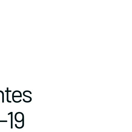
ntes
-19