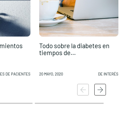
amientos
Todo sobre la diabetes en
A
tiempos de...
e
ES DE PACIENTES
20 MAYO, 2020
DE INTERÉS
2