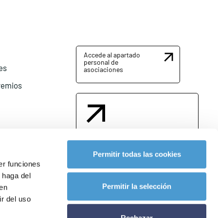
Accede al apartado
personal de
es
asociaciones
remios
Contacta con nosotros
Permitir todas las cookies
er funciones
 haga del
l
Permitir la selección
den
r del uso
Rechazar