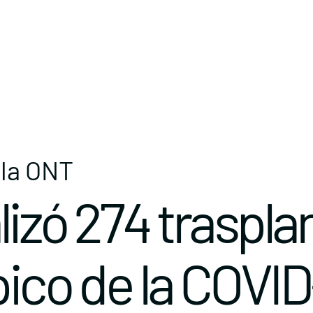
 la ONT
izó 274 traspla
pico de la COVID