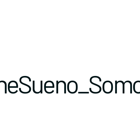
eneSueno_Somo