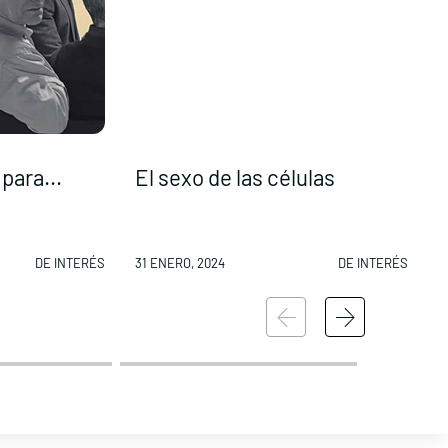
para...
El sexo de las células
DE INTERÉS
31 ENERO, 2024
DE INTERÉS
3