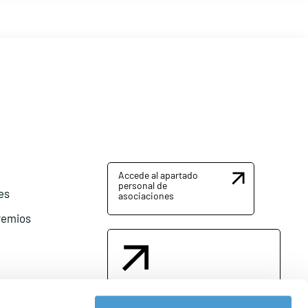
Accede al apartado
personal de
es
asociaciones
remios
Contacta con nosotros