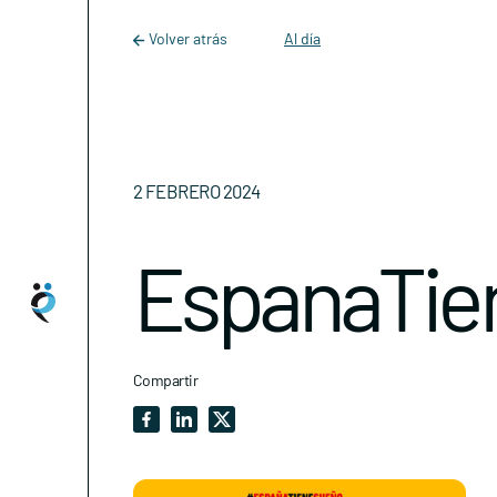
Main Navigation
Skip to content
Volver atrás
Al día
2 FEBRERO 2024
EspanaTi
Compartir