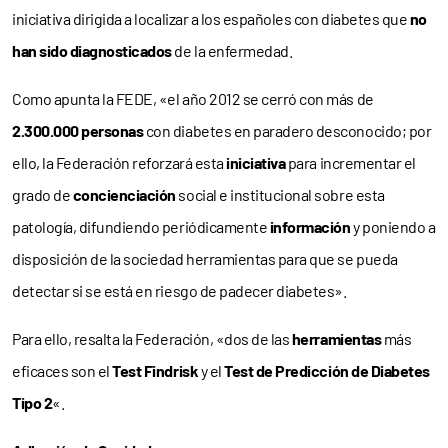
iniciativa dirigida a localizar a los españoles con diabetes que
no
han sido diagnosticados
de la enfermedad.
Como apunta la FEDE, «el año 2012 se cerró con más de
2.300.000 personas
con diabetes en paradero desconocido; por
ello, la Federación reforzará esta
iniciativa
para incrementar el
grado de
concienciación
social e institucional sobre esta
patología, difundiendo periódicamente
información
y poniendo a
disposición de la sociedad herramientas para que se pueda
detectar si se está en riesgo de padecer diabetes».
Para ello, resalta la Federación, «dos de las
herramientas
más
eficaces son el
Test Findrisk
y el
Test de Predicción de Diabetes
Tipo 2
«.