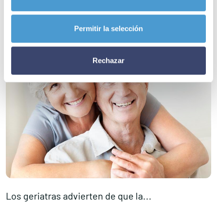
Permitir la selección
Rechazar
Los geriatras advierten de que la...
L