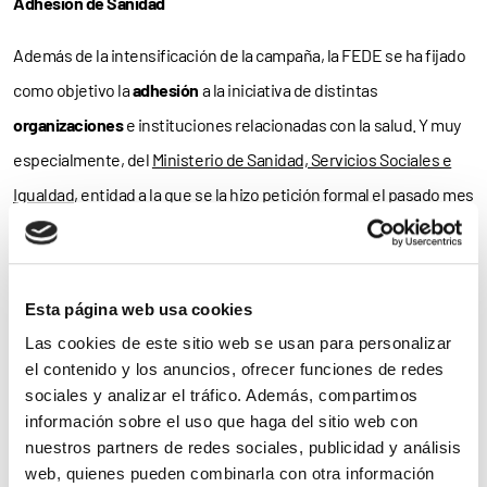
Adhesión de Sanidad
Además de la intensificación de la campaña, la FEDE se ha fijado
como objetivo la
adhesión
a la iniciativa de distintas
organizaciones
e instituciones relacionadas con la salud. Y muy
especialmente, del
Ministerio de Sanidad, Servicios Sociales e
Igualdad
, entidad a la que se la hizo petición formal el pasado mes
de
junio de 2012
y de la que la Federación espera respuesta
favorable.
Esta página web usa cookies
Ángel Cabrera, presidente de FEDE, señala que «no dudamos
Las cookies de este sitio web se usan para personalizar
que finalmente podamos contar con su apoyo debido a la
el contenido y los anuncios, ofrecer funciones de redes
envergadura y desafío
de esta empresa; y es que, con un
sociales y analizar el tráfico. Además, compartimos
diagnóstico precoz
de una diabetes tipo 2, se puede evitar que
información sobre el uso que haga del sitio web con
nuestros partners de redes sociales, publicidad y análisis
se desarrollen
complicaciones
de salud derivadas de un mal
web, quienes pueden combinarla con otra información