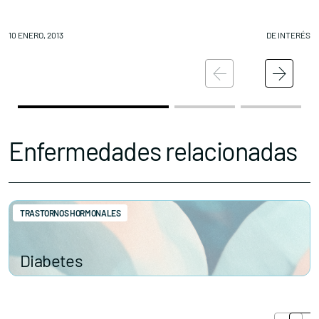
10 ENERO, 2013
DE INTERÉS
10
Enfermedades relacionadas
TRASTORNOS HORMONALES
Diabetes