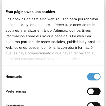
Esta página web usa cookies
Las cookies de este sitio web se usan para personalizar
el contenido y los anuncios, ofrecer funciones de redes
sociales y analizar el tráfico. Además, compartimos
información sobre el uso que haga del sitio web con
nuestros partners de redes sociales, publicidad y análisis
web, quienes pueden combinarla con otra información
que les haya proporcionado o que hayan recopilado a
partir del uso que haya hecho de sus servicios.
Para más información puede acceder a nuestra
política
Selección
Tiempo ante pantallas y obesidad...
L
de cookies
.
Necesario
de
consentimiento
Preferencias
12 AGOSTO, 2022
DE INTERÉS
11
Estadística