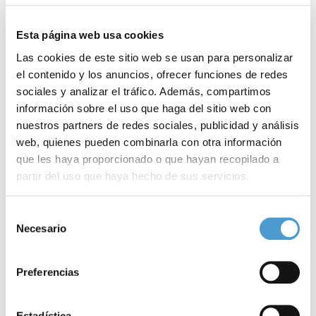
para que los usuarios evalúen el contenido, la imagen y la
utilidad.
Esta página web usa cookies
Las cookies de este sitio web se usan para personalizar
Encuesta Autoconocimiento y Motivación
el contenido y los anuncios, ofrecer funciones de redes
sociales y analizar el tráfico. Además, compartimos
Encuesta El Currículum y la Carta de Presentación
:
información sobre el uso que haga del sitio web con
nuestros partners de redes sociales, publicidad y análisis
web, quienes pueden combinarla con otra información
que les haya proporcionado o que hayan recopilado a
Noticias
partir del uso que haya hecho de sus servicios.
Para más información puede acceder a nuestra
política
relacionadas
Selección
de cookies
.
Necesario
de
consentimiento
Preferencias
Estadística