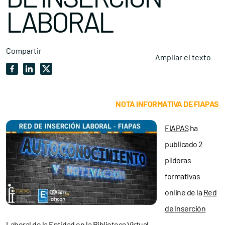
LABORAL
Compartir
Ampliar el texto
NOTA INFORMATIVA DE FIAPAS
FIAPAS
ha
publicado 2
píldoras
formativas
online de la
Red
de Inserción
Laboral
de la Entidad en la Biblioteca Virtual.