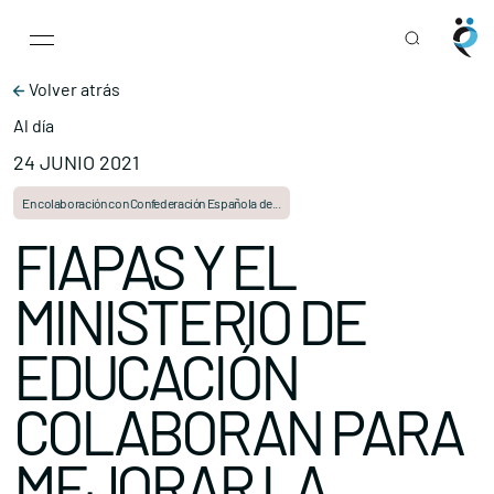
Main Navigation
Skip to content
Volver atrás
Al día
24 JUNIO 2021
En colaboración con Confederación Española de...
FIAPAS Y EL
MINISTERIO DE
EDUCACIÓN
COLABORAN PARA
MEJORAR LA