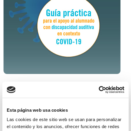
El Ministerio de Educación y Formación Profesional y FIAPAS han
reforzado su colaboración con la firma de un nuevo Convenio
Marco para los próximos 4 años, gracias al cual continuarán
Esta página web usa cookies
desarrollando actuaciones conjuntas que promuevan la
Las cookies de este sitio web se usan para personalizar
inclusión educativa y el éxito escolar del alumnado con
el contenido y los anuncios, ofrecer funciones de redes
discapacidad auditiva.