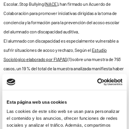
Escolar, Stop Bullying (
NACE
), han firmado un Acuerdo de
Colaboración para promover iniciativas dirigidas a la toma de
conciencia y la formación para la prevención del acoso escolar
del alumnado con discapacidad auditiva.
El alumnado con discapacidad es especialmente vulnerable a
sufrir situaciones de acoso y rechazo. Según el
Estudio
Sociológico elaborado por FIAPAS
(1) sobre una muestra de 793
casos, un 19 % del total de la muestra analizada manifiesta haber
tenido alguna situación de acoso o rechazo por razón de su
discapacidad, dato que se incrementa hasta el 26 % si nos
fijamos en el grupo de 12 a 17 años.
Esta página web usa cookies
El acuerdo firmado contempla la realización de acciones
Las cookies de este sitio web se usan para personalizar
el contenido y los anuncios, ofrecer funciones de redes
diversas, como formación dirigida a profesorado y familias,
sociales y analizar el tráfico. Además, compartimos
asistencia técnica en relación con la discapacidad auditiva y/o el