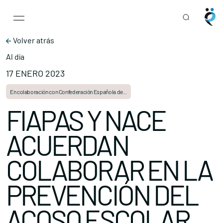
Main Navigation
Skip to content
Volver atrás
Al día
17 ENERO 2023
En colaboración con Confederación Española de...
FIAPAS Y NACE
ACUERDAN
COLABORAR EN LA
PREVENCIÓN DEL
ACOSO ESCOLAR