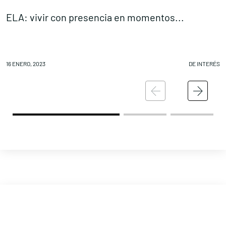
ELA: vivir con presencia en momentos...
1
16 ENERO, 2023
DE INTERÉS
16