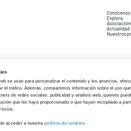
Conócenos
Explora
Asociacion
Actualidad
Nuestros p
ies
web se usan para personalizar el contenido y los anuncios, ofrec
ar el tráfico. Además, compartimos información sobre el uso que
Política de Privacidad
Política de Cookies
Aviso lega
tners de redes sociales, publicidad y análisis web, quienes pue
ación que les haya proporcionado o que hayan recopilado a parti
vicios.
de acceder a nuestra
política de cookies
.