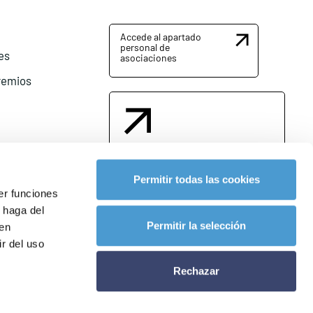
Accede al apartado
personal de
es
asociaciones
remios
Contacta con nosotros
Permitir todas las cookies
er funciones
 haga del
l
Permitir la selección
den
r del uso
Rechazar