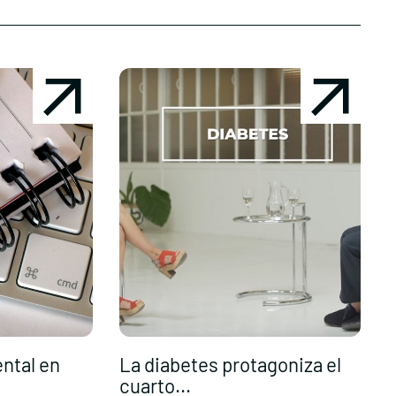
ental en
La diabetes protagoniza el
P
cuarto...