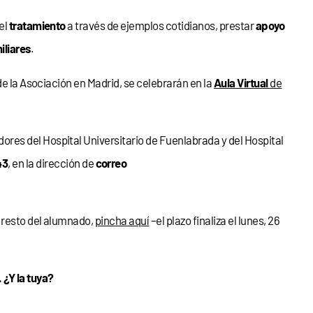
el
tratamiento
a través de ejemplos cotidianos, prestar
apoyo
iliares
.
de la Asociación en Madrid, se celebrarán en la
Aula Virtual
de
dores del Hospital Universitario de Fuenlabrada
y del
Hospital
43
, en la dirección de
correo
 resto del alumnado,
pincha aquí
–el plazo finaliza el lunes, 26
¿Y la tuya?