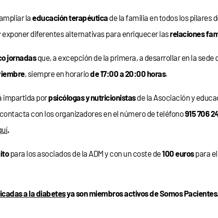
ampliar la
educación terapéutica
de la familia en todos los pilares d
 exponer diferentes alternativas para enriquecer las
relaciones fam
co jornadas
que, a excepción de la primera, a desarrollar en la sede 
oviembre
, siempre en horario
de 17:00 a 20:00 horas
.
rá impartida por
psicólogas y nutricionistas
de la Asociación y educa
contacta con los organizadores en el número de teléfono
915 706 2
quí
.
ito
para los asociados de la ADM y con un coste de
100 euros
para el
icadas a la diabetes
ya son miembros activos de Somos Pacientes. 