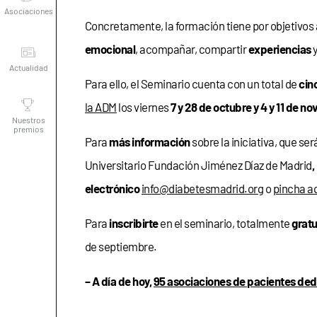
Concretamente, la formación tiene por objetivos 
Actualidad
emocional
, acompañar, compartir
experiencias
y
Para ello, el Seminario cuenta con un total de
cin
Nuestros
premios
la ADM
los viernes
7 y 28 de octubre
y 4 y 11 de n
Para
más información
sobre la iniciativa, que se
Universitario Fundación Jiménez Díaz de Madrid
,
electrónico
info@diabetesmadrid.org
o
p
incha a
Para
inscribirte
en el seminario, totalmente
gratu
de septiembre.
– A día de hoy,
95 asociaciones de pacientes ded