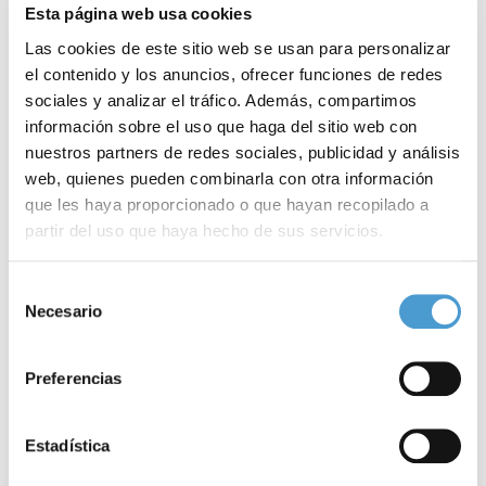
Esta página web usa cookies
Las cookies de este sitio web se usan para personalizar
el contenido y los anuncios, ofrecer funciones de redes
sociales y analizar el tráfico. Además, compartimos
información sobre el uso que haga del sitio web con
nuestros partners de redes sociales, publicidad y análisis
web, quienes pueden combinarla con otra información
que les haya proporcionado o que hayan recopilado a
partir del uso que haya hecho de sus servicios.
Uno de cada tres españoles con...
E
Para más información puede acceder a nuestra
política
Selección
de cookies
.
Necesario
de
consentimiento
27 MAYO, 2013
DE INTERÉS
26
Preferencias
Estadística