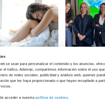
Conócenos
Explora
Asociacion
Actualidad
Nuestros p
ies
ce una Guía con consejos
Una de cada 100 
bre...
podría llegar...
web se usan para personalizar el contenido y los anuncios, ofrec
ar el tráfico. Además, compartimos información sobre el uso que
Política de Privacidad
Política de Cookies
Aviso lega
tners de redes sociales, publicidad y análisis web, quienes pue
ación que les haya proporcionado o que hayan recopilado a parti
BRIL, 2024
INVESTIGACIÓN
29 ABRIL, 2024
vicios.
de acceder a nuestra
política de cookies
.