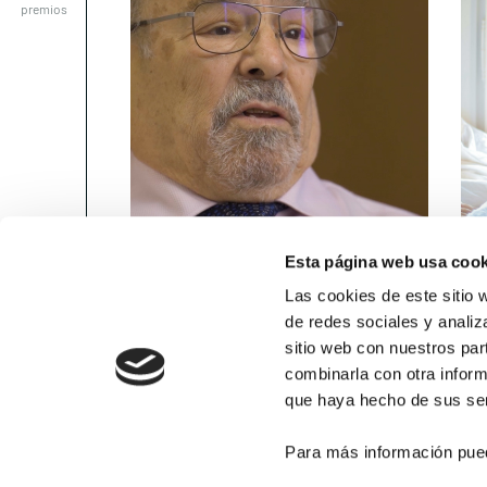
Esta página web usa cook
«Si las especialidades se
Na
comunicaran...
so
Las cookies de este sitio 
de redes sociales y analiz
sitio web con nuestros par
combinarla con otra inform
30 ABRIL, 2024
DE INTERÉS
30 A
que haya hecho de sus ser
Contacta
Para más información pue