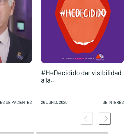
#HeDecidido dar visibilidad
G
a la...
d
ES DE PACIENTES
26 JUNIO, 2020
DE INTERÉS
2