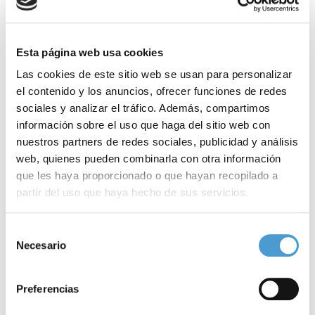
Esta página web usa cookies
Las cookies de este sitio web se usan para personalizar
el contenido y los anuncios, ofrecer funciones de redes
sociales y analizar el tráfico. Además, compartimos
información sobre el uso que haga del sitio web con
nuestros partners de redes sociales, publicidad y análisis
web, quienes pueden combinarla con otra información
que les haya proporcionado o que hayan recopilado a
partir del uso que haya hecho de sus servicios.
Para más información puede acceder a nuestra
política
Selección
de cookies
.
Necesario
de
Lotería Nacional se une al Día...
M
consentimiento
Preferencias