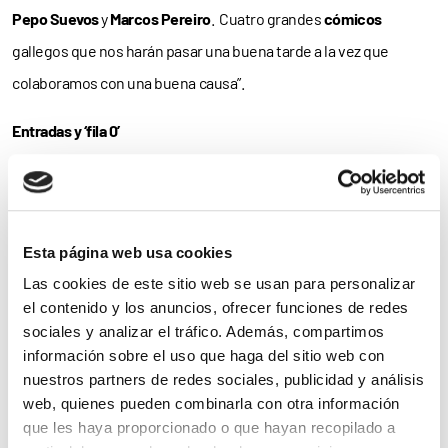
Pepo Suevos
y
Marcos Pereiro
. Cuatro grandes
cómicos
gallegos que nos harán pasar una buena tarde a la vez que
colaboramos con una buena causa”.
Entradas y ‘fila 0’
La Gala se celebrará en el Teatro Afundación Vigo –Rúa Policarpo
Sanz, 13– a partir de las
19:00 horas
.
Esta página web usa cookies
Como informa AFAGA, “
l
a
recaudación
se destinará a la puesta en
Las cookies de este sitio web se usan para personalizar
marcha de
nuevos programas
dirigidos a personas afectadas por
el contenido y los anuncios, ofrecer funciones de redes
Alzheimer y a sus
familiares
”.
sociales y analizar el tráfico. Además, compartimos
información sobre el uso que haga del sitio web con
Para
comprar tus entradas
, disponibles desde solo
12 euros
,
nuestros partners de redes sociales, publicidad y análisis
clica aquí
.
web, quienes pueden combinarla con otra información
que les haya proporcionado o que hayan recopilado a