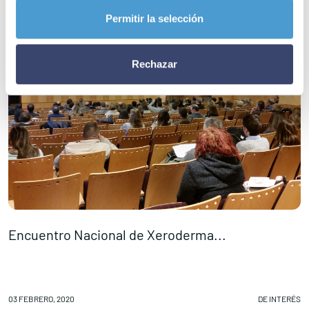
Permitir la selección
Rechazar
Encuentro Nacional de Xeroderma...
C
03 FEBRERO, 2020
DE INTERÉS
03