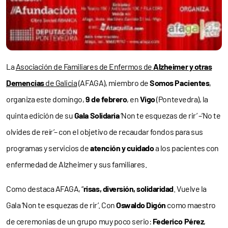
La
Asociación de Familiares de Enfermos de
Alzheimer y otras
Demencias
de Galicia
(AFAGA), miembro de
Somos Pacientes
,
organiza este domingo,
9 de febrero
, en
Vigo
(Pontevedra), la
quinta edición de su
Gala Solidaria
‘Non te esquezas de rir’ –‘No te
olvides de reír’– con el objetivo de recaudar fondos para sus
programas y servicios de
atención y cuidado
a los pacientes con
enfermedad de Alzheimer y sus familiares.
Como destaca AFAGA, “
risas, diversión, solidaridad
. Vuelve la
Gala ‘Non te esquezas de rir’. Con
Oswaldo Digón
como maestro
de ceremonias de un grupo muy poco serio:
Federico Pérez
,