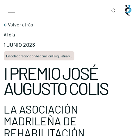
Main Navigation
Skip to content
Volver atrás
Al día
1 JUNIO 2023
En colaboración con Asociación Psiquiatría y...
I PREMIO JOSÉ
AUGUSTO COLIS
LA ASOCIACIÓN
MADRILEÑA DE
REHABILITACIÓN