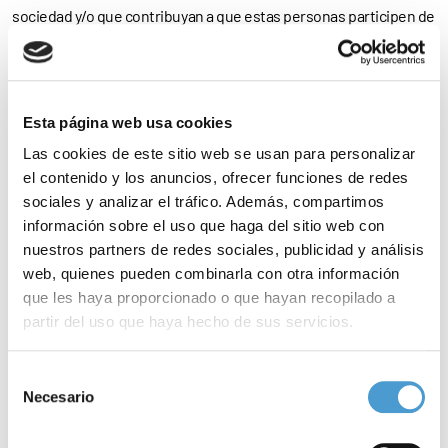
sociedad y/o que contribuyan a que estas personas participen de
una vida digna de calidad, nace esta convocatoria promovida por
la Asociación Madrileña de Rehabilitación Psicosocial.
Esta página web usa cookies
Con este premio, la Madrileña rinde homenaje a José Augusto
Las cookies de este sitio web se usan para personalizar
Colis, quien fue codirector durante más de 30 años del primer
el contenido y los anuncios, ofrecer funciones de redes
centro de rehabilitación Laboral de la Comunidad de Madrid y
sociales y analizar el tráfico. Además, compartimos
cocreador, junto con Virginia Galilea, del modelo de rehabilitación
información sobre el uso que haga del sitio web con
nuestros partners de redes sociales, publicidad y análisis
laboral vigente hasta la fecha.
web, quienes pueden combinarla con otra información
que les haya proporcionado o que hayan recopilado a
Puede consultar las bases de la convocatoria en la
web de la
partir del uso que haya hecho de sus servicios.
AMRP
Para más información puede acceder a nuestra
política
Selección
Noticias
de cookies
.
Necesario
de
consentimiento