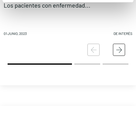
Los pacientes con enfermedad...
M
01 JUNIO, 2023
DE INTERÉS
01