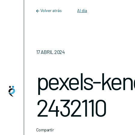
Main Navigation
Skip to content
Volver atrás
Al día
17 ABRIL 2024
pexels-ken
2432110
Compartir