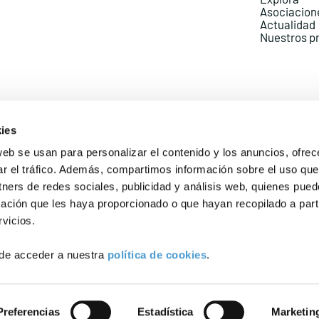
Asociacion
Actualidad
Nuestros p
ies
web se usan para personalizar el contenido y los anuncios, ofrec
ar el tráfico. Además, compartimos información sobre el uso que
Política de Privacidad
Política de Cookies
Aviso lega
tners de redes sociales, publicidad y análisis web, quienes pue
ación que les haya proporcionado o que hayan recopilado a parti
vicios.
de acceder a nuestra
política de cookies
.
Preferencias
Estadística
Marketin