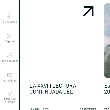
Conócenos
Explora
Asociaciones
Actualidad
LA XXVIII LECTURA
Es
CONTINUADA DEL...
20
Nuestros
premios
17 ABRIL, 2024
DE INTERÉS
17 A