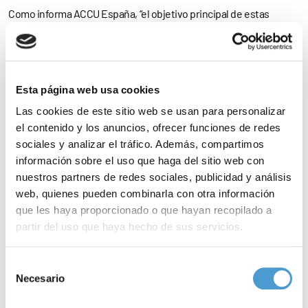
Como informa ACCU España, “el objetivo principal de estas
jornadas es el
encuentro
, la
convivencia
, el fomento de espacios
de participación y la
autoayuda
. Todo ello con la finalidad de
ayudar a
jóvenes y adolescentes
a que aprendan a convivir con
Esta página web usa cookies
una enfermedad crónica como la enfermedad inflamatoria
Las cookies de este sitio web se usan para personalizar
intestinal (EII), y de esta manera, mejorar su
calidad de vida
”.
el contenido y los anuncios, ofrecer funciones de redes
sociales y analizar el tráfico. Además, compartimos
XXV Jornadas de Jóvenes
información sobre el uso que haga del sitio web con
nuestros partners de redes sociales, publicidad y análisis
Las Jornadas, abiertas a la participación de pacientes con EII y
web, quienes pueden combinarla con otra información
que les haya proporcionado o que hayan recopilado a
edades comprendidas
entre los 16 y los 30 años
, se celebrarán
partir del uso que haya hecho de sus servicios.
en el Albergue Juvenil de Gandario. Y como destacan los
organizadores, “ se trata de un evento organizado para
aprender
Para más información puede acceder a nuestra
política
Selección
de cookies
.
sobre la EII, hacer
deporte
, conocer gente maravillosa y,
Necesario
de
consentimiento
sobretodo,
disfrutar
”.