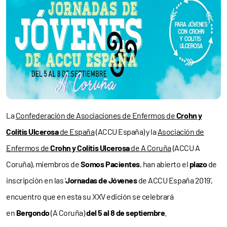
La
Confederación de Asociaciones de Enfermos de
Crohn y
Colitis Ulcerosa
de España
(ACCU España) y la
Asociación de
Enfermos de
Crohn y Colitis Ulcerosa
de A Coruña
(ACCU A
Coruña), miembros de
Somos Pacientes
, han abierto el
plazo
de
inscripción en las ‘
Jornadas de Jóvenes
de ACCU España 2019’,
encuentro que en esta su XXV edición se celebrará
en
Bergondo
(A Coruña)
del 5 al 8 de septiembre
.