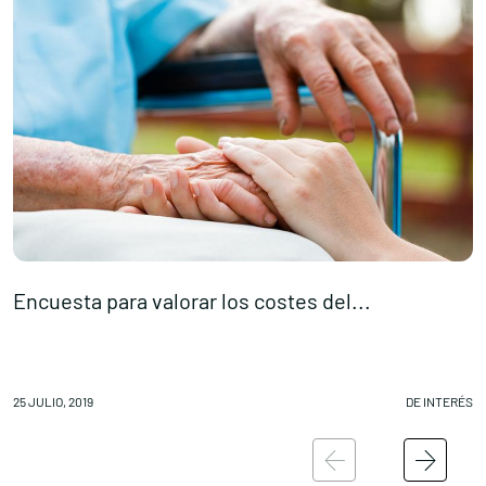
Encuesta para valorar los costes del...
P
Conócenos
Explora
25 JULIO, 2019
DE INTERÉS
24
Asociaciones
Actualidad
Nuestros premios