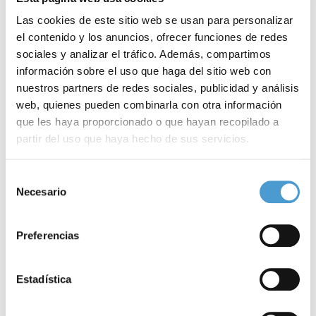
Las cookies de este sitio web se usan para personalizar
el contenido y los anuncios, ofrecer funciones de redes
sociales y analizar el tráfico. Además, compartimos
información sobre el uso que haga del sitio web con
nuestros partners de redes sociales, publicidad y análisis
web, quienes pueden combinarla con otra información
que les haya proporcionado o que hayan recopilado a
partir del uso que haya hecho de sus servicios.
16 de Abril Día Mundial de la VOZ
S
Para más información puede acceder a nuestra
política
Selección
de cookies
.
Necesario
de
consentimiento
19 ABRIL, 2012
DE INTERÉS
19
Preferencias
Estadística