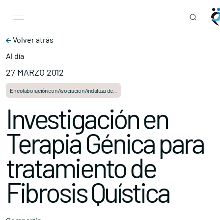
Main Navigation
Skip to content
Volver atrás
Al día
27 MARZO 2012
En colaboración con Asociacion Andaluza de...
Investigación en
Terapia Génica para
tratamiento de
Fibrosis Quística