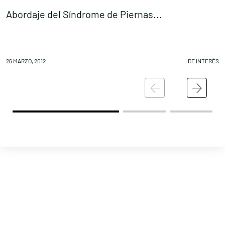
Abordaje del Síndrome de Piernas...
R
26 MARZO, 2012
DE INTERÉS
26