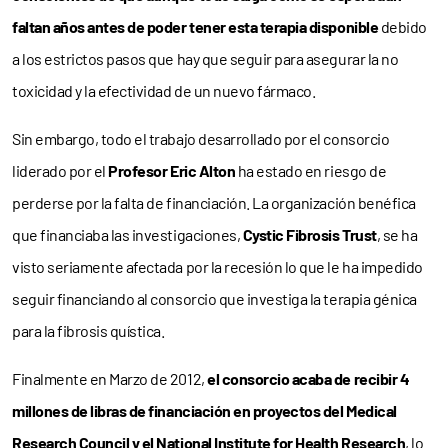
faltan años antes de poder tener esta terapia disponible
debido
a los estrictos pasos que hay que seguir para asegurar la no
toxicidad y la efectividad de un nuevo fármaco.
Sin embargo, todo el trabajo desarrollado por el consorcio
liderado por el
Profesor Eric Alton
ha estado en riesgo de
perderse por la falta de financiación. La organización benéfica
que financiaba las investigaciones,
Cystic Fibrosis Trust
, se ha
visto seriamente afectada por la recesión lo que le ha impedido
seguir financiando al consorcio que investiga la terapia génica
para la fibrosis quística.
Finalmente en Marzo de 2012,
el consorcio acaba de recibir 4
millones de libras de financiación en proyectos del Medical
Research Council y el National Institute for Health Research
, lo