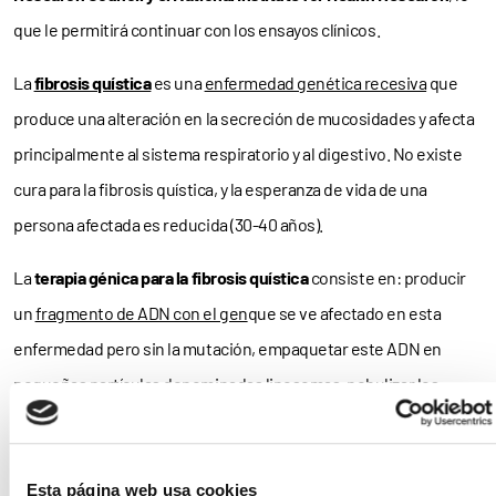
que le permitirá continuar con los ensayos clínicos.
La
fibrosis quística
es una
enfermedad genética recesiva
que
produce una alteración en la secreción de mucosidades y afecta
principalmente al sistema respiratorio y al digestivo. No existe
cura para la fibrosis quística, y la esperanza de vida de una
persona afectada es reducida (30-40 años).
La
terapia génica para la fibrosis quística
consiste en: producir
un
fragmento de ADN con el gen
que se ve afectado en esta
enfermedad pero sin la mutación, empaquetar este ADN en
pequeñas partículas denominadas liposomas, nebulizar los
liposomas que son respirados por el paciente, entonces los
liposomas se fusionan con la membrana de las células del
epitelio pulmonar y el ADN entra en las células donde puede
Esta página web usa cookies