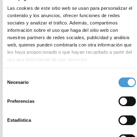
producir la versión correcta de la proteína afectada y revertir los
Las cookies de este sitio web se usan para personalizar el
contenido y los anuncios, ofrecer funciones de redes
síntomas respiratorios de la fibrosis quística.
sociales y analizar el tráfico. Además, compartimos
información sobre el uso que haga del sitio web con
Más
nuestros partners de redes sociales, publicidad y análisis
información:
http://www.guardian.co.uk/science/2012/mar/18/cyst
web, quienes pueden combinarla con otra información que
fibrosis-research-saved
les haya proporcionado o que hayan recopilado a partir del
uso que haya hecho de sus servicios.
UK Cystic Fibrosis Gene Therapy
Para más información puede acceder a nuestra
política de
Selección
Consortium:
http://www.cfgenetherapy.org.uk/
cookies
.
Necesario
de
consentimiento
Cystic Fibrosis Trust:
http://www.cftrust.org.uk/
Preferencias
Fuente: genagen.es
Estadística
Noticias