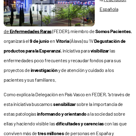
Española
de
Enfermedades Raras
(FEDER), miembro de
Somos Pacientes
,
organizará el
9 de junio
en
Vitoria
(Álava) su ‘IV
Degustación de
productos para la Esperanza
’, iniciativa para
visibilizar
las
enfermedades poco frecuentes y recaudar fondos para sus
proyectos de
investigación
y de atención y cuidado a los
pacientes y sus familiares.
Como explica la Delegación en País Vasco en FEDER, “a través de
esta iniciativa buscamos
sensibilizar
sobre la importancia de
estas patologías
informando y orientando
a la sociedad sobre
ellas y haciendo visible las
dificultades y carencias
con las que
conviven más de
tres millones
de personas en España y