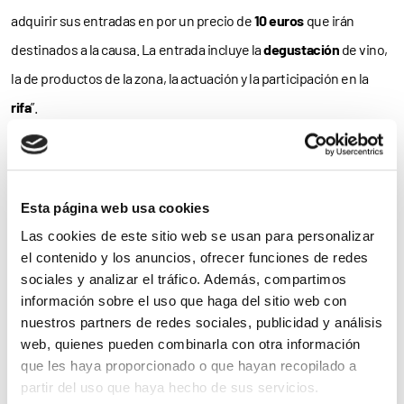
adquirir sus entradas en por un precio de
10 euros
que irán
destinados a la causa. La entrada incluye la
degustación
de vino,
la de productos de la zona, la actuación y la participación en la
rifa
”.
Es más; los organizadores también han habilitado una
‘inscripción 0’
para todas aquellas personas que, no pudiendo
asistir al evento, quieran colaborar con esta
causa solidaria
–
Esta página web usa cookies
número de cuenta
2095 0113 10 9112020333
.
Las cookies de este sitio web se usan para personalizar
el contenido y los anuncios, ofrecer funciones de redes
Como concluye Juana María Saenz, delegada de FEDER en País
sociales y analizar el tráfico. Además, compartimos
información sobre el uso que haga del sitio web con
Vasco, “hemos de destacar el
papel solidario
de las personas y
nuestros partners de redes sociales, publicidad y análisis
entidades que hacen posible este proyecto en favor de las
web, quienes pueden combinarla con otra información
enfermedades raras. Es importante conocer la
realidad
que
que les haya proporcionado o que hayan recopilado a
partir del uso que haya hecho de sus servicios.
viven las personas con estas patologías y sus familias y, por ello,