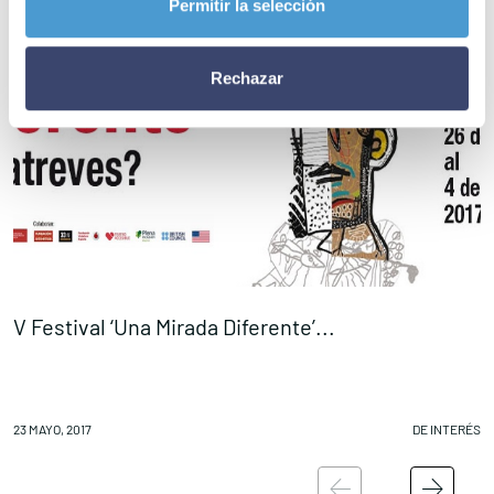
Permitir la selección
Rechazar
V Festival ‘Una Mirada Diferente’...
‘
23 MAYO, 2017
DE INTERÉS
23