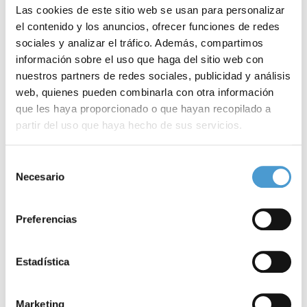
Las cookies de este sitio web se usan para personalizar
el contenido y los anuncios, ofrecer funciones de redes
sociales y analizar el tráfico. Además, compartimos
información sobre el uso que haga del sitio web con
nuestros partners de redes sociales, publicidad y análisis
web, quienes pueden combinarla con otra información
que les haya proporcionado o que hayan recopilado a
partir del uso que haya hecho de sus servicios.
Nace una Guía con consejos sobre...
U
Para más información puede acceder a nuestra
política
Selección
de cookies
.
Necesario
de
30 ABRIL, 2024
INVESTIGACIÓN
29
consentimiento
Preferencias
Estadística
Marketing