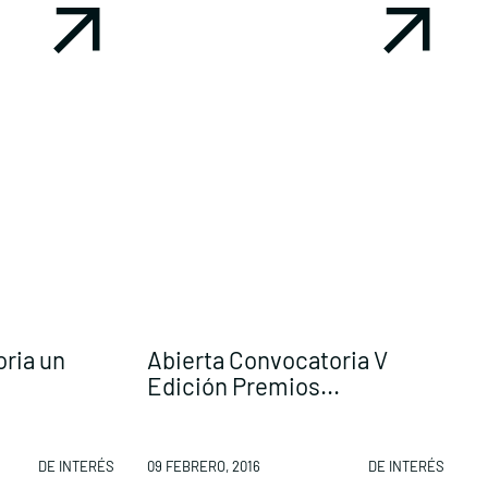
P
oria un
Abierta Convocatoria V
Edición Premios...
0
DE INTERÉS
09 FEBRERO, 2016
DE INTERÉS
2