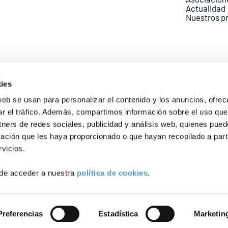
Actualidad
Nuestros p
ies
web se usan para personalizar el contenido y los anuncios, ofrec
ar el tráfico. Además, compartimos información sobre el uso que
Política de Privacidad
Política de Cookies
Aviso lega
tners de redes sociales, publicidad y análisis web, quienes pue
ación que les haya proporcionado o que hayan recopilado a parti
vicios.
de acceder a nuestra
política de cookies
.
Preferencias
Estadística
Marketin