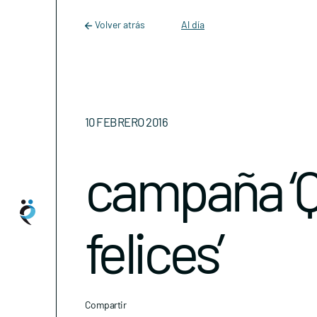
Main Navigation
Skip to content
Volver atrás
Al día
10 FEBRERO 2016
campaña ‘
felices’
Compartir