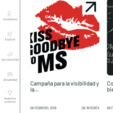
Conócenos
Explora
Asociaciones
Actualidad
Campaña para la visibilidad y
Co
la...
bi
Nuestros
premios
09 FEBRERO, 2016
DE INTERÉS
09 